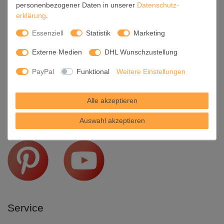
personenbezogener Daten in unserer
Daten­schutz­
Kontakt
erklärung
.
Daten­schutz­erklärung
Barrierefreiheit
Essenziell
Statistik
Marketing
AGB
Externe Medien
DHL Wunschzustellung
Impressum
PayPal
Funktional
Weitere Einstellungen
Werde Teil unserer Community
Alle akzeptieren
Auswahl akzeptieren
Service