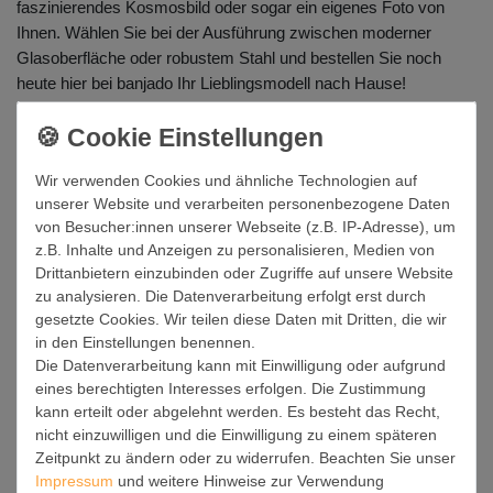
faszinierendes Kosmosbild oder sogar ein eigenes Foto von
Ihnen. Wählen Sie bei der Ausführung zwischen moderner
Glasoberfläche oder robustem Stahl und bestellen Sie noch
heute hier bei banjado Ihr Lieblingsmodell nach Hause!
Unsere Marken
Wir verwenden Cookies und ähnliche Technologien auf
unserer Website und verarbeiten personenbezogene Daten
Banjado Briefkasten
von Besucher:innen unserer Webseite (z.B. IP-Adresse), um
Banjado Magnettafel
z.B. Inhalte und Anzeigen zu personalisieren, Medien von
Drittanbietern einzubinden oder Zugriffe auf unsere Website
Banjado Wohnwelten
zu analysieren. Die Datenverarbeitung erfolgt erst durch
gesetzte Cookies. Wir teilen diese Daten mit Dritten, die wir
Einkaufen
in den Einstellungen benennen.
Zahlung und Versand
Die Datenverarbeitung kann mit Einwilligung oder aufgrund
eines berechtigten Interesses erfolgen. Die Zustimmung
Widerrufs­recht
kann erteilt oder abgelehnt werden. Es besteht das Recht,
Warenkorb
nicht einzuwilligen und die Einwilligung zu einem späteren
Zeitpunkt zu ändern oder zu widerrufen. Beachten Sie unser
Unternehmen
Impressum
und weitere Hinweise zur Verwendung