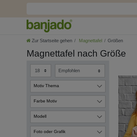
Zur Startseite gehen
Magnettafel
Größen
Magnettafel nach Größe
Motiv Thema
Bestseller
127
Farbe Motiv
Blumen & Blüten
901
119
5
720
Natur
Modell
1990
Uni-Farben / Einfarbig
ohne Motiv - Blanco
Orange
Pusteblume
59
Glas Magnettafel im
1716
Foto oder Grafik
Querformat
Holz
1403
1288
611
167