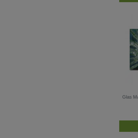
Erwachsene
4341
Kinderwelt
2120
Lustig
385
Saisonal
4329
Frühling
2291
Sommer
3165
Herbst
523
Winter
289
Geburtstag
300
Glas Ma
Schule
3
Hochzeit
173
Valentinstag
305
Ostern
34
Halloween
40