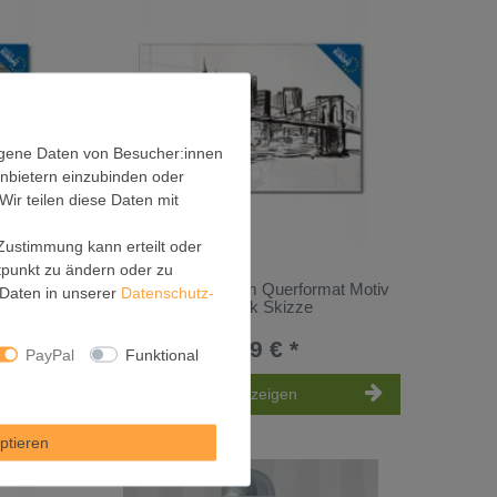
ogene Daten von Besucher:innen
anbietern einzubinden oder
Wir teilen diese Daten mit
 Zustimmung kann erteilt oder
itpunkt zu ändern oder zu
at Motiv
Glas Magnettafel im Querformat Motiv
Daten in unserer
Daten­schutz­
New York Skizze
59,99 € *
PayPal
Funktional
Artikel anzeigen
ptieren