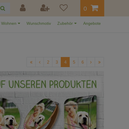
0
Wohnen
Wunschmotiv
Zubehör
Angebote
2
3
4
5
6