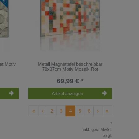
at Motiv
Metall Magnettafel beschreibbar
78x37cm Motiv Mosaik Rot
69,99 € *
Artikel anzeigen
2
3
4
5
6
*
inkl. ges. MwSt.
zzgl.