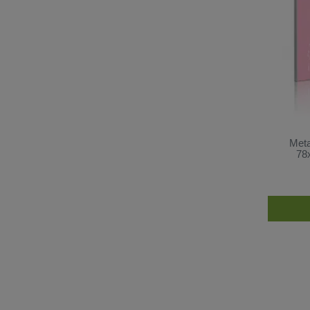
Meta
78