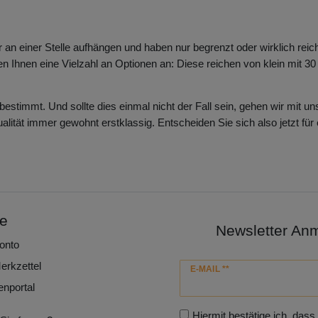
an einer Stelle aufhängen und haben nur begrenzt oder wirklich reich
en Ihnen eine Vielzahl an Optionen an: Diese reichen von klein mit 3
estimmt. Und sollte dies einmal nicht der Fall sein, gehen wir mit u
alität immer gewohnt erstklassig. Entscheiden Sie sich also jetzt für
ce
Newsletter An
onto
erkzettel
Newsletter
E-MAIL **
Honig
enportal
Hiermit bestätige ich, dass