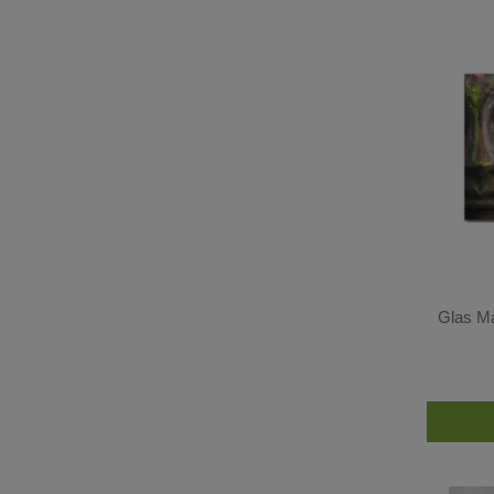
Weihnachten
89
Herzen und Liebe
284
Sprüche & Weisheiten
161
Rahmen
300
Spiele
39
Weltraum
113
Wellness
152
Malerei & Zeichnung
354
Kochen & Backen
Glas Ma
167
Architektur
309
Nostalgie
443
Jobs
75
Reisen
520
Sport
83