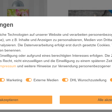
iche Technologien auf unserer Website und verarbeiten personenbez
e), um z.B. Inhalte und Anzeigen zu personalisieren, Medien von Dritt
nalysieren. Die Datenverarbeitung erfolgt erst durch gesetzte Cookies. 
ngen benennen.
inwilligung oder aufgrund eines berechtigten Interesses erfolgen. Die
 Recht, nicht einzuwilligen und die Einwilligung zu einem späteren Ze
gnettafel im Hochformat Motiv
Glas Magnettafel im Querform
Impressum
und weitere Hinweise zur Verwendung personenbezogener 
Japanische Kirschblüte
Weihnachtsstern
129,99 € *
169,99 € *
Marketing
Externe Medien
DHL Wunschzustellung
Artikel anzeigen
Artikel anzeigen
akzeptieren
Alle akze