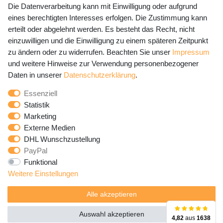
Die Datenverarbeitung kann mit Einwilligung oder aufgrund
eines berechtigten Interesses erfolgen. Die Zustimmung kann
erteilt oder abgelehnt werden. Es besteht das Recht, nicht
Newsletter Anmeldung - Keine Angebote
einzuwilligen und die Einwilligung zu einem späteren Zeitpunkt
mehr verpassen!
zu ändern oder zu widerrufen. Beachten Sie unser
Impressum
und weitere Hinweise zur Verwendung personenbezogener
Newsletter
E-MAIL **
Daten in unserer
Daten­schutz­erklärung
.
Honig
Essenziell
Hiermit bestätige ich, dass ich die
Daten­schutz­erklärung
Statistik
gelesen habe. Meine Einwilligung kann ich jederzeit
Marketing
widerrufen.**
Externe Medien
DHL Wunschzustellung
Abonnieren
PayPal
Funktional
** Hierbei handelt es sich um ein Pflichtfeld.
Weitere Einstellungen
Alle akzeptieren
Auswahl akzeptieren
4,82
aus
1638