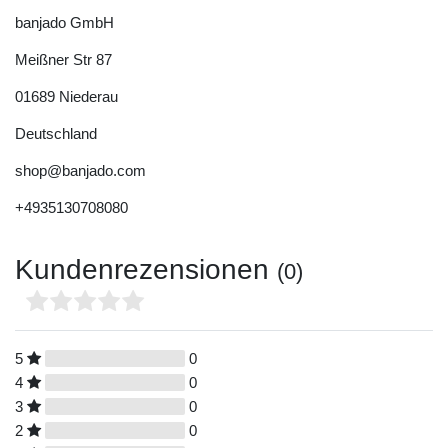
banjado GmbH
Meißner Str
87
01689
Niederau
Deutschland
shop@banjado.com
+4935130708080
Kundenrezensionen
(0)
5
0
4
0
3
0
2
0