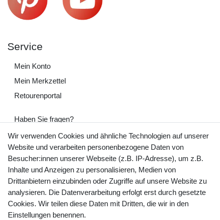
Service
Mein Konto
Mein Merkzettel
Retourenportal
Haben Sie fragen?
+49 (0) 35243 460 400
Wir verwenden Cookies und ähnliche Technologien auf unserer
Website und verarbeiten personenbezogene Daten von
Mo-Fr 9-15 Uhr
Besucher:innen unserer Webseite (z.B. IP-Adresse), um z.B.
Inhalte und Anzeigen zu personalisieren, Medien von
shop@banjado.com
Drittanbietern einzubinden oder Zugriffe auf unsere Website zu
analysieren. Die Datenverarbeitung erfolgt erst durch gesetzte
Preisangaben inkl. gesetzl. MwSt. und zzgl. Service- und
Cookies. Wir teilen diese Daten mit Dritten, die wir in den
Versandkosten
Einstellungen benennen.