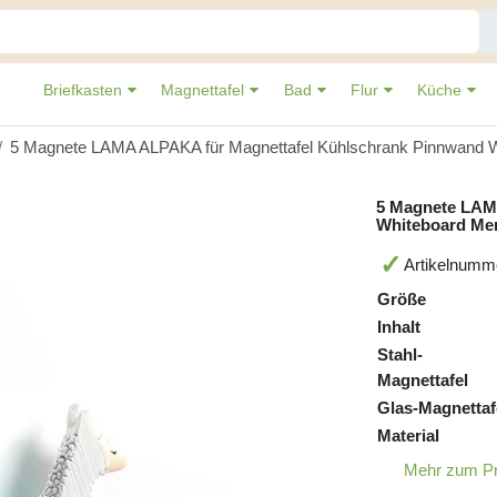
Briefkasten
Magnettafel
Bad
Flur
Küche
5 Magnete LAMA ALPAKA für Magnettafel Kühlschrank Pinnwand
5 Magnete LAM
Whiteboard M
Artikelnumm
Größe
Inhalt
Stahl-
Magnettafel
Glas-Magnettaf
Material
Mehr zum P