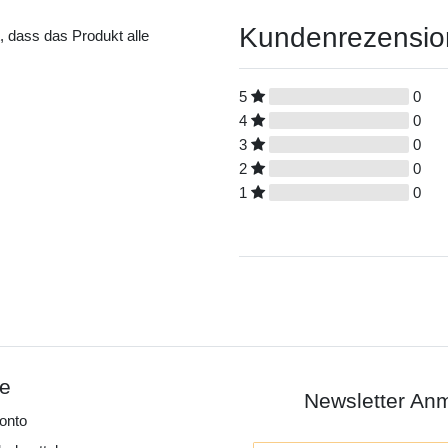
Kundenrezensi
t, dass das Produkt alle
5
0
4
0
3
0
2
0
1
0
ce
Newsletter An
onto