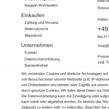
Mein M
Banjado Wohnwelten
Retour
Einkaufen
Haben 
Zahlung und Versand
+49
Widerrufs­recht
Warenkorb
Mo-Fr 
Unternehmen
shop@
Kontakt
Preisa
Daten­schutz­erklärung
zzgl. 
Barrierefreiheit
AGB
Wir verwenden Cookies und ähnliche Technologien auf
Impressum
von Besucher:innen unserer Webseite (z.B. IP-Adresse)
von Drittanbietern einzubinden oder Zugriffe auf unsere
Werde Teil unserer
durch gesetzte Cookies. Wir teilen diese Daten mit Drit
Community
Die Datenverarbeitung kann mit Einwilligung oder aufg
kann erteilt oder abgelehnt werden. Es besteht das Rech
Zeitpunkt zu ändern oder zu widerrufen. Beachten Sie