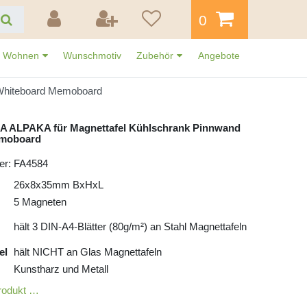
0
Wohnen
Wunschmotiv
Zubehör
Angebote
 Whiteboard Memoboard
A ALPAKA für Magnettafel Kühlschrank Pinnwand
emoboard
er: FA4584
26x8x35mm BxHxL
5 Magneten
hält 3 DIN-A4-Blätter (80g/m²) an Stahl Magnettafeln
el
hält NICHT an Glas Magnettafeln
Kunstharz und Metall
rodukt …