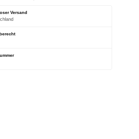
oser Versand
schland
berecht
nummer