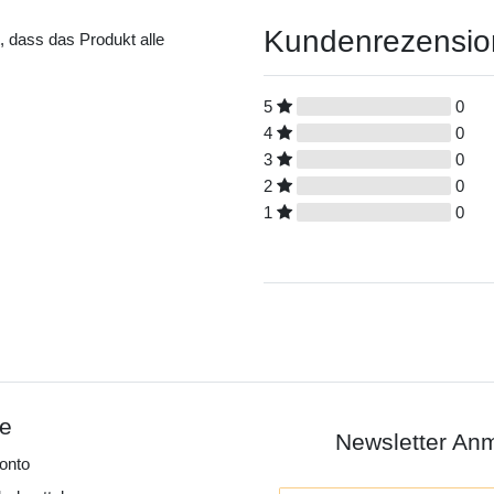
Kundenrezensi
t, dass das Produkt alle
5
0
4
0
3
0
2
0
1
0
ce
Newsletter An
onto