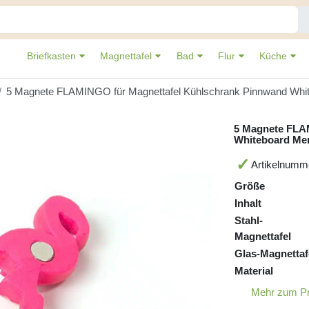
Briefkasten
Magnettafel
Bad
Flur
Küche
5 Magnete FLAMINGO für Magnettafel Kühlschrank Pinnwand Wh
5 Magnete FLA
Whiteboard M
Artikelnumm
Größe
Inhalt
Stahl-
Magnettafel
Glas-Magnettaf
Material
Mehr zum P