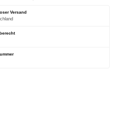
oser Versand
schland
berecht
nummer