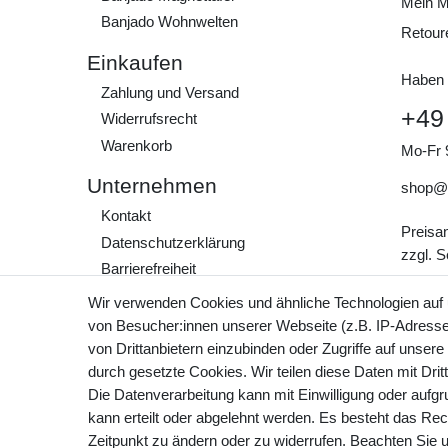
Mein M
Banjado Wohnwelten
Retour
Einkaufen
Haben 
Zahlung und Versand
+49
Widerrufs­recht
Warenkorb
Mo-Fr 
Unternehmen
shop@
Kontakt
Preisa
Daten­schutz­erklärung
zzgl. 
Barrierefreiheit
AGB
Wir verwenden Cookies und ähnliche Technologien auf
Impressum
von Besucher:innen unserer Webseite (z.B. IP-Adresse)
von Drittanbietern einzubinden oder Zugriffe auf unsere
Werde Teil unserer
durch gesetzte Cookies. Wir teilen diese Daten mit Drit
Community
Die Datenverarbeitung kann mit Einwilligung oder aufg
kann erteilt oder abgelehnt werden. Es besteht das Rech
Zeitpunkt zu ändern oder zu widerrufen. Beachten Sie