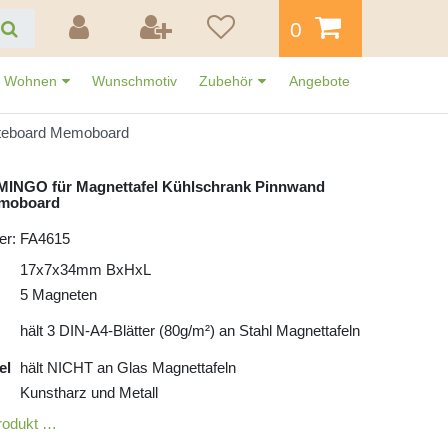
0
Wohnen
Wunschmotiv
Zubehör
Angebote
iteboard Memoboard
MINGO für Magnettafel Kühlschrank Pinnwand
emoboard
er: FA4615
17x7x34mm BxHxL
5 Magneten
hält 3 DIN-A4-Blätter (80g/m²) an Stahl Magnettafeln
el
hält NICHT an Glas Magnettafeln
Kunstharz und Metall
rodukt …