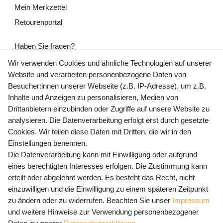
Mein Merkzettel
Retourenportal
Haben Sie fragen?
+49 (0) 35243 460 400
Wir verwenden Cookies und ähnliche Technologien auf unserer
Website und verarbeiten personenbezogene Daten von
Mo-Fr 9-15 Uhr
Besucher:innen unserer Webseite (z.B. IP-Adresse), um z.B.
Inhalte und Anzeigen zu personalisieren, Medien von
shop@banjado.com
Drittanbietern einzubinden oder Zugriffe auf unsere Website zu
analysieren. Die Datenverarbeitung erfolgt erst durch gesetzte
Preisangaben inkl. gesetzl. MwSt. und zzgl. Service- und
Cookies. Wir teilen diese Daten mit Dritten, die wir in den
Versandkosten
Einstellungen benennen.
Die Datenverarbeitung kann mit Einwilligung oder aufgrund
eines berechtigten Interesses erfolgen. Die Zustimmung kann
erteilt oder abgelehnt werden. Es besteht das Recht, nicht
Newsletter Anmeldung - Keine Angebote
einzuwilligen und die Einwilligung zu einem späteren Zeitpunkt
mehr verpassen!
zu ändern oder zu widerrufen. Beachten Sie unser
Impressum
und weitere Hinweise zur Verwendung personenbezogener
Newsletter
E-MAIL **