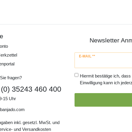
ce
Newsletter An
onto
erkzettel
Newsletter
E-MAIL **
Honig
enportal
Hiermit bestätige ich, dass
Sie fragen?
Einwilligung kann ich jederz
 (0) 35243 460 400
9-15 Uhr
banjado.com
ngaben inkl. gesetzl. MwSt. und
Service- und Versandkosten