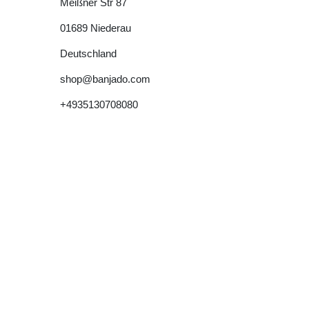
Meißner Str
87
01689
Niederau
Deutschland
shop@banjado.com
+4935130708080