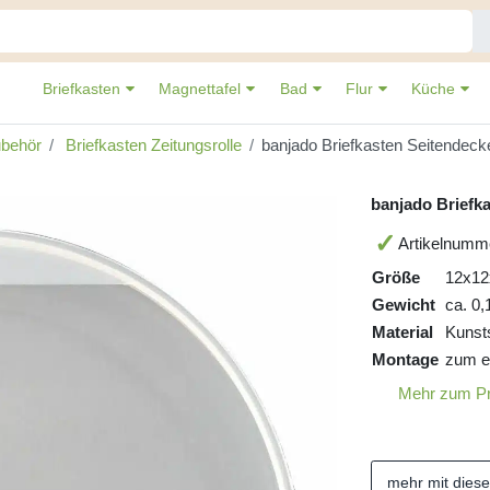
Briefkasten
Magnettafel
Bad
Flur
Küche
ubehör
Briefkasten Zeitungsrolle
banjado Briefkasten Seitendec
banjado Briefk
Artikelnumm
Größe
12x1
Gewicht
ca. 0,
Material
Kunsts
Montage
zum e
Mehr zum P
mehr mit dies