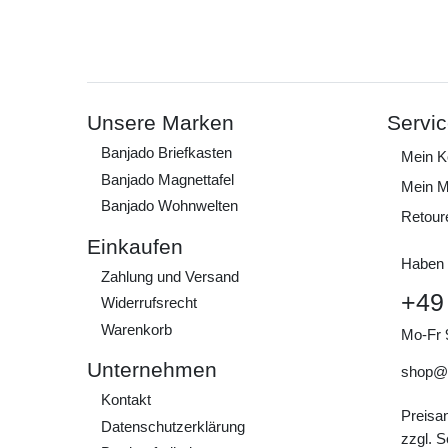
Unsere Marken
Servi
Banjado Briefkasten
Mein K
Banjado Magnettafel
Mein M
Banjado Wohnwelten
Retour
Einkaufen
Haben 
Zahlung und Versand
+49
Widerrufs­recht
Warenkorb
Mo-Fr 
Unternehmen
shop@
Kontakt
Preisa
Daten­schutz­erklärung
zzgl. 