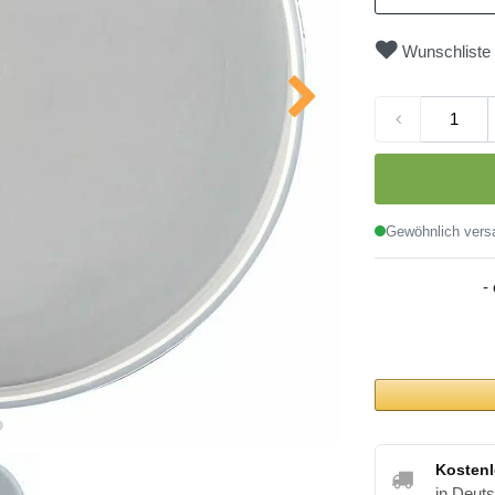
Wunschliste
Gewöhnlich versa
-
Kostenl
in Deut