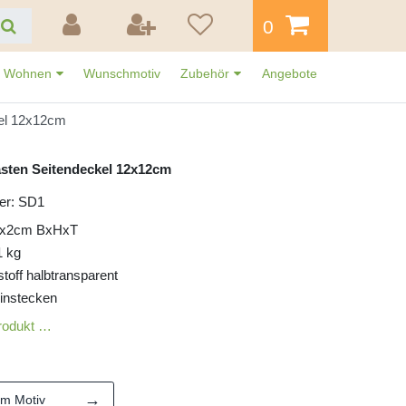
0
Wohnen
Wunschmotiv
Zubehör
Angebote
kel 12x12cm
asten Seitendeckel 12x12cm
er: SD1
2x2cm BxHxT
1 kg
toff halbtransparent
instecken
rodukt …
→
em Motiv