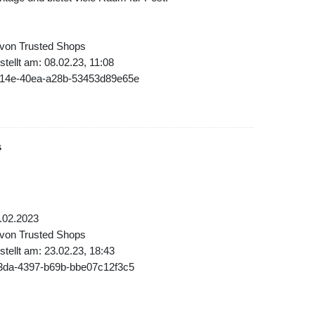
 von Trusted Shops
tellt am: 08.02.23, 11:08
a14e-40ea-a28b-53453d89e65e
s
.02.2023
 von Trusted Shops
tellt am: 23.02.23, 18:43
f3da-4397-b69b-bbe07c12f3c5