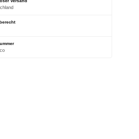
oser Versand
schland
berecht
nummer
co