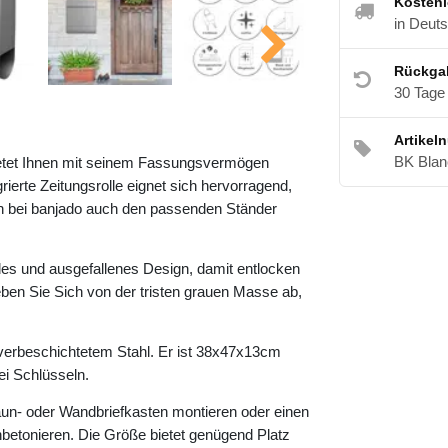
Kostenl
in Deut
Rückga
30 Tage
Artikel
BK Blan
ietet Ihnen mit seinem Fassungsvermögen
ierte Zeitungsrolle eignet sich hervorragend,
en bei banjado auch den passenden Ständer
es und ausgefallenes Design, damit entlocken
ben Sie Sich von der tristen grauen Masse ab,
lverbeschichtetem Stahl. Er ist 38x47x13cm
ei Schlüsseln.
aun- oder Wandbriefkasten montieren oder einen
betonieren. Die Größe bietet genügend Platz