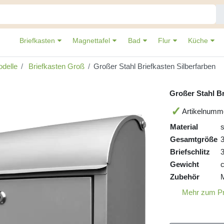
Briefkasten
Magnettafel
Bad
Flur
Küche
delle
Briefkasten Groß
Großer Stahl Briefkasten Silberfarben
Großer Stahl Br
Artikelnumm
Material
s
Gesamtgröße
Briefschlitz
Gewicht
c
Zubehör
Mehr zum P