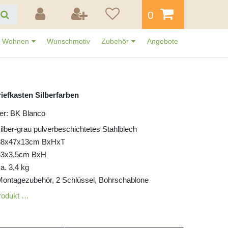
0
Wohnen
Wunschmotiv
Zubehör
Angebote
iefkasten Silberfarben
er: BK Blanco
ilber-grau pulverbeschichtetes Stahlblech
38x47x13cm BxHxT
33x3,5cm BxH
a. 3,4 kg
Montagezubehör, 2 Schlüssel, Bohrschablone
rodukt …