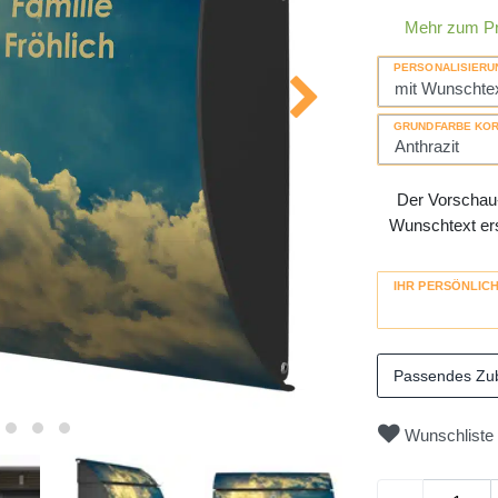
Mehr zum P
PERSONALISIERU
GRUNDFARBE KO
Der Vorschau-
Wunschtext erse
IHR PERSÖNLIC
Passendes Zu
Wunschliste