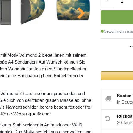
Gewöhnlich versa
-
it Motiv Vollmond 2 bietet Ihnen mit seinem
roße A4 Sendungen. Auf Wunsch können Sie
dem Wandbriefkasten einen Standbriefkasten
ne einfache Handhabung beim Entnehmen der
Vollmond 2 hat ein sehr ansprechendes und
Kostenl
Sie Sich von der tristen grauen Masse ab, ohne
in Deut
lls Namensschilder, bereits beschriftet oder frei
te-Keine-Werbung-Aufkleber.
Rückga
30 Tage
nktem Stahl welcher in Anthrazit oder Weiß
riante). Das Motiv besteht aus einer wetter- und