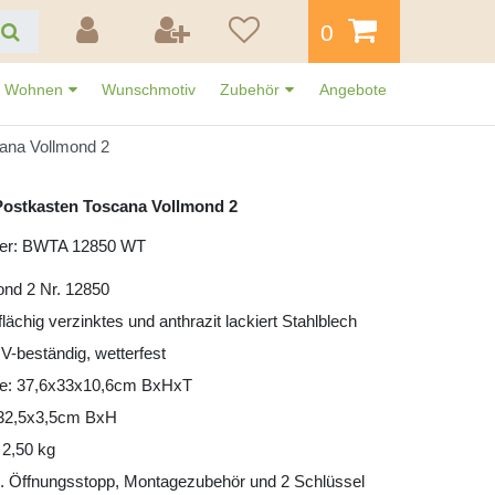
0
Wohnen
Wunschmotiv
Zubehör
Angebote
ana Vollmond 2
ostkasten Toscana Vollmond 2
mer: BWTA 12850 WT
ond 2 Nr. 12850
lflächig verzinktes und anthrazit lackiert Stahlblech
UV-beständig, wetterfest
e: 37,6x33x10,6cm BxHxT
: 32,5x3,5cm BxH
 2,50 kg
l. Öffnungsstopp, Montagezubehör und 2 Schlüssel