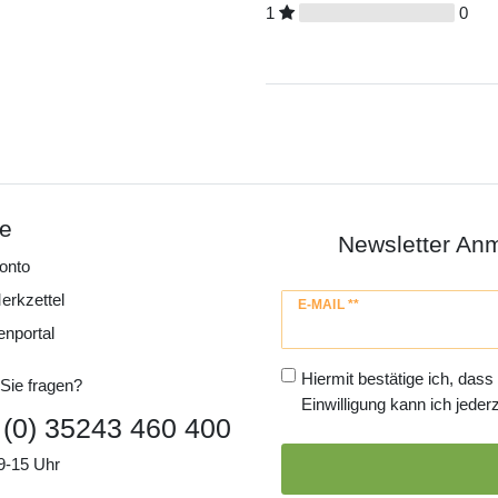
1
0
ce
Newsletter An
onto
erkzettel
Newsletter
E-MAIL **
Honig
enportal
Hiermit bestätige ich, dass
Sie fragen?
Einwilligung kann ich jederz
 (0) 35243 460 400
9-15 Uhr