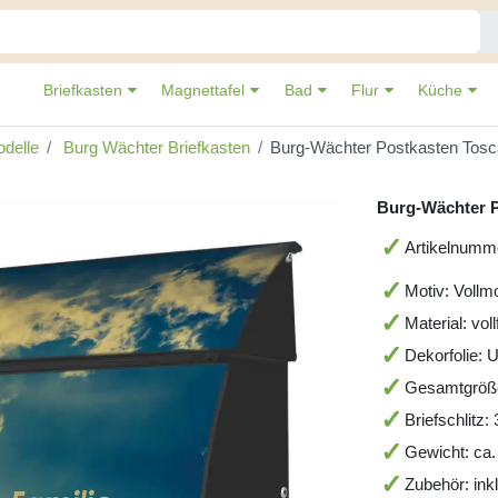
Briefkasten
Magnettafel
Bad
Flur
Küche
delle
Burg Wächter Briefkasten
Burg-Wächter Postkasten Tosc
Burg-Wächter P
Artikelnum
Motiv: Vollm
Material: vol
Dekorfolie: 
Gesamtgröß
Briefschlitz
Gewicht: ca.
Zubehör: ink