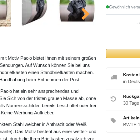
Gewöhnlich versa
-
it Motiv Paolo bietet Ihnen mit seinem großen
Sendungen. Auf Wunsch können Sie bei uns
dbriefkasten einen Standbriefkasten machen.
Kostenl
he Handhabung beim Entnehmen der Post.
in Deut
Paolo hat ein sehr ansprechendes und
Rückga
Sie Sich von der tristen grauen Masse ab, ohne
30 Tage
lls Namensschilder, bereits beschriftet oder frei
te-Keine-Werbung-Aufkleber.
Artikel
nktem Stahl welcher in Anthrazit oder Weiß
BWTE 1
riante). Das Motiv besteht aus einer wetter- und
ist, durch die Ihren Briefkasten zusätzlich vor