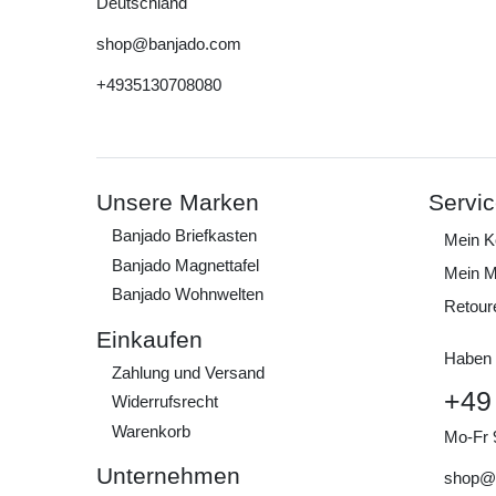
Deutschland
shop@banjado.com
+4935130708080
Unsere Marken
Servi
Banjado Briefkasten
Mein K
Banjado Magnettafel
Mein M
Banjado Wohnwelten
Retour
Einkaufen
Haben 
Zahlung und Versand
+49
Widerrufs­recht
Warenkorb
Mo-Fr 
Unternehmen
shop@