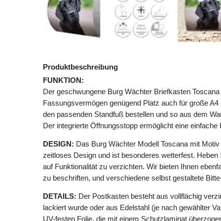
Produktbeschreibung
FUNKTION:
Der geschwungene Burg Wächter Briefkasten Toscana m
Fassungsvermögen genügend Platz auch für große A4 
den passenden Standfuß bestellen und so aus dem Wan
Der integrierte Öffnungsstopp ermöglicht eine einfac
DESIGN:
Das Burg Wächter Modell Toscana mit Motiv 
zeitloses Design und ist besonderes wetterfest. Heben 
auf Funktionalität zu verzichten. Wir bieten Ihnen ebenfa
zu beschriften, und verschiedene selbst gestaltete Bit
DETAILS:
Der Postkasten besteht aus vollflächig verzi
lackiert wurde oder aus Edelstahl (je nach gewählter Va
UV-festen Folie, die mit einem Schutzlaminat überzogen 