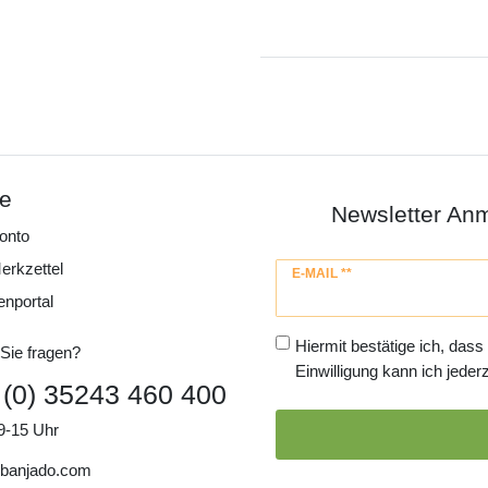
ce
Newsletter An
onto
erkzettel
Newsletter
E-MAIL **
Honig
enportal
Hiermit bestätige ich, dass
Sie fragen?
Einwilligung kann ich jederz
 (0) 35243 460 400
9-15 Uhr
banjado.com