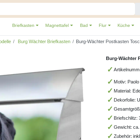
Briefkasten
Magnettafel
Bad
Flur
Küche
delle
Burg Wächter Briefkasten
Burg-Wächter Postkasten Tosc
Burg-Wächter P
Artikelnumm
Motiv: Paolo
Material: Ede
Dekorfolie: 
Gesamtgröß
Briefschlitz
Gewicht: ca.
Zubehör: ink