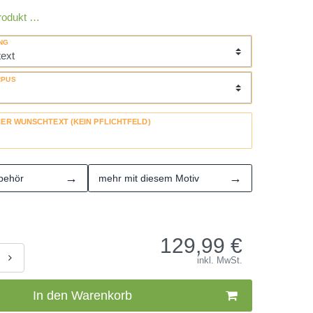
rodukt …
NG
RPUS
HER WUNSCHTEXT (KEIN PFLICHTFELD)
→
→
behör
mehr mit diesem Motiv
129,99
€
inkl. MwSt.
In den Warenkorb