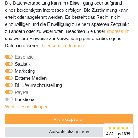
Die Datenverarbeitung kann mit Einwilligung oder aufgrund
eines berechtigten Interesses erfolgen. Die Zustimmung kann
erteilt oder abgelehnt werden. Es besteht das Recht, nicht
Newsletter Anmeldung - Keine Angebote
einzuwilligen und die Einwilligung zu einem späteren Zeitpunkt
mehr verpassen!
zu ändern oder zu widerrufen. Beachten Sie unser
Impressum
und weitere Hinweise zur Verwendung personenbezogener
Newsletter
E-MAIL **
Daten in unserer
Daten­schutz­erklärung
.
Honig
Essenziell
Hiermit bestätige ich, dass ich die
Daten­schutz­erklärung
Statistik
gelesen habe. Meine Einwilligung kann ich jederzeit
Marketing
widerrufen.**
Externe Medien
DHL Wunschzustellung
Abonnieren
PayPal
Funktional
** Hierbei handelt es sich um ein Pflichtfeld.
Weitere Einstellungen
Alle akzeptieren
Auswahl akzeptieren
4,82
aus
1639