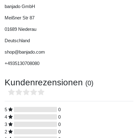
banjado GmbH
Meißner Str
87
01689
Niederau
Deutschland
shop@banjado.com
+4935130708080
Kundenrezensionen
(0)
5
0
4
0
3
0
2
0