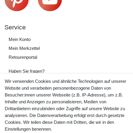
Service
Mein Konto
Mein Merkzettel
Retourenportal
Haben Sie fragen?
+49 (0) 35243 460 400
Wir verwenden Cookies und ähnliche Technologien auf unserer
Website und verarbeiten personenbezogene Daten von
Mo-Fr 9-15 Uhr
Besucher:innen unserer Webseite (z.B. IP-Adresse), um z.B.
Inhalte und Anzeigen zu personalisieren, Medien von
shop@banjado.com
Drittanbietern einzubinden oder Zugriffe auf unsere Website zu
analysieren. Die Datenverarbeitung erfolgt erst durch gesetzte
Preisangaben inkl. gesetzl. MwSt. und zzgl. Service- und
Cookies. Wir teilen diese Daten mit Dritten, die wir in den
Versandkosten
Einstellungen benennen.