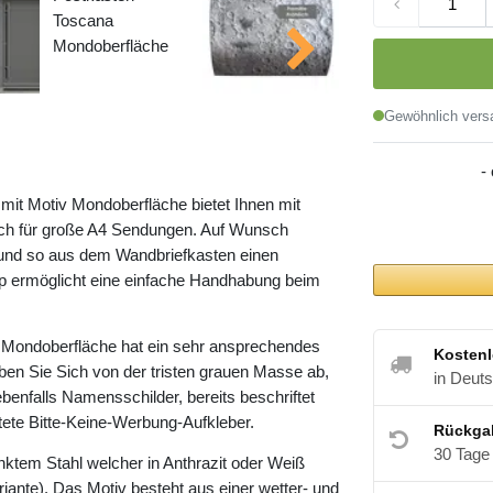
Gewöhnlich versa
-
it Motiv Mondoberfläche bietet Ihnen mit
h für große A4 Sendungen. Auf Wunsch
 und so aus dem Wandbriefkasten einen
pp ermöglicht eine einfache Handhabung beim
 Mondoberfläche hat ein sehr ansprechendes
Kostenl
ben Sie Sich von der tristen grauen Masse ab,
in Deut
ebenfalls Namensschilder, bereits beschriftet
ltete Bitte-Keine-Werbung-Aufkleber.
Rückga
30 Tage
nktem Stahl welcher in Anthrazit oder Weiß
riante). Das Motiv besteht aus einer wetter- und