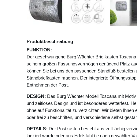
Produktbeschreibung
FUNKTION:
Der geschwungene Burg Wächter Briefkasten Toscana m
seinem großen Fassungsvermögen genügend Platz auc
können Sie bei uns den passenden Standfuß bestellen
Standbriefkasten machen. Der integrierte Öffnungssto
Entnehmen der Post.
DESIGN:
Das Burg Wächter Modell Toscana mit Motiv
und zeitloses Design und ist besonderes wetterfest. He
ohne auf Funktionalität zu verzichten. Wir bieten Ihnen 
oder frei zu beschriften, und verschiedene selbst gesta
DETAILS:
Der Postkasten besteht aus vollflächig verzi
lackiert wurde oder aus Edelstahl (je nach gewählter Va