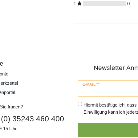
1
0
ce
Newsletter An
onto
erkzettel
Newsletter
E-MAIL **
Honig
enportal
Hiermit bestätige ich, dass
Sie fragen?
Einwilligung kann ich jederz
 (0) 35243 460 400
9-15 Uhr