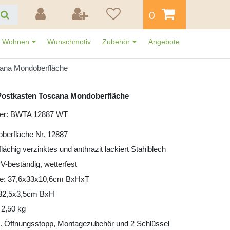
0
Wohnen
Wunschmotiv
Zubehör
Angebote
cana Mondoberfläche
Postkasten Toscana Mondoberfläche
mer: BWTA 12887 WT
berfläche Nr. 12887
lflächig verzinktes und anthrazit lackiert Stahlblech
UV-beständig, wetterfest
e: 37,6x33x10,6cm BxHxT
: 32,5x3,5cm BxH
 2,50 kg
l. Öffnungsstopp, Montagezubehör und 2 Schlüssel