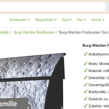
Briefkasten
Magnettafel
Bad
Flur
Küche
delle
Burg Wächter Briefkasten
Burg-Wächter Postkasten Tos
Burg-Wächter 
Artikelnum
Motiv: Mondo
Material: vol
Dekorfolie: 
Gesamtgröß
Briefschlitz
Gewicht: ca.
Zubehör: ink