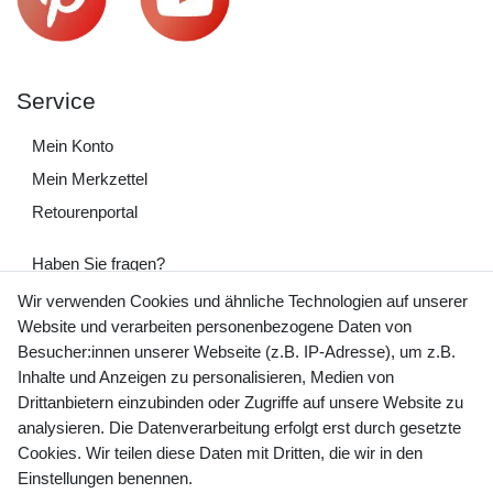
Service
Mein Konto
Mein Merkzettel
Retourenportal
Haben Sie fragen?
+49 (0) 35243 460 400
Wir verwenden Cookies und ähnliche Technologien auf unserer
Website und verarbeiten personenbezogene Daten von
Mo-Fr 9-15 Uhr
Besucher:innen unserer Webseite (z.B. IP-Adresse), um z.B.
Inhalte und Anzeigen zu personalisieren, Medien von
shop@banjado.com
Drittanbietern einzubinden oder Zugriffe auf unsere Website zu
analysieren. Die Datenverarbeitung erfolgt erst durch gesetzte
Preisangaben inkl. gesetzl. MwSt. und zzgl. Service- und
Cookies. Wir teilen diese Daten mit Dritten, die wir in den
Versandkosten
Einstellungen benennen.