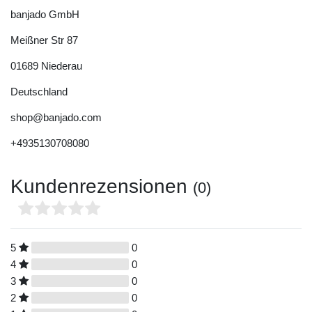
banjado GmbH
Meißner Str
87
01689
Niederau
Deutschland
shop@banjado.com
+4935130708080
Kundenrezensionen
(0)
5
0
4
0
3
0
2
0