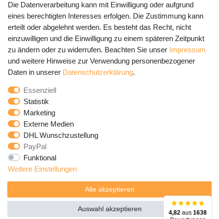
Die Datenverarbeitung kann mit Einwilligung oder aufgrund
eines berechtigten Interesses erfolgen. Die Zustimmung kann
erteilt oder abgelehnt werden. Es besteht das Recht, nicht
Newsletter Anmeldung - Keine Angebote
einzuwilligen und die Einwilligung zu einem späteren Zeitpunkt
mehr verpassen!
zu ändern oder zu widerrufen. Beachten Sie unser
Impressum
und weitere Hinweise zur Verwendung personenbezogener
Newsletter
E-MAIL **
Daten in unserer
Daten­schutz­erklärung
.
Honig
Essenziell
Hiermit bestätige ich, dass ich die
Daten­schutz­erklärung
Statistik
gelesen habe. Meine Einwilligung kann ich jederzeit
Marketing
widerrufen.**
Externe Medien
DHL Wunschzustellung
Abonnieren
PayPal
Funktional
** Hierbei handelt es sich um ein Pflichtfeld.
Weitere Einstellungen
Alle akzeptieren
Auswahl akzeptieren
4,82
aus
1638