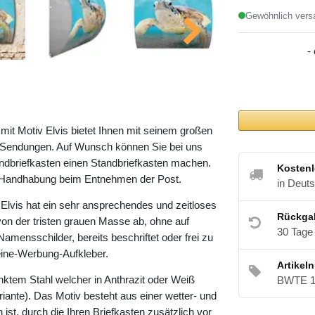
Gewöhnlich versa
-
t Motiv Elvis bietet Ihnen mit seinem großen
Sendungen. Auf Wunsch können Sie bei uns
dbriefkasten einen Standbriefkasten machen.
Kostenl
he Handhabung beim Entnehmen der Post.
in Deut
lvis hat ein sehr ansprechendes und zeitloses
Rückga
von der tristen grauen Masse ab, ohne auf
30 Tage
Namensschilder, bereits beschriftet oder frei zu
Keine-Werbung-Aufkleber.
Artikel
nktem Stahl welcher in Anthrazit oder Weiß
BWTE 1
riante). Das Motiv besteht aus einer wetter- und
ist, durch die Ihren Briefkasten zusätzlich vor