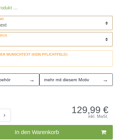
rodukt …
NG
RPUS
HER WUNSCHTEXT (KEIN PFLICHTFELD)
→
→
behör
mehr mit diesem Motiv
129,99
€
inkl. MwSt.
In den Warenkorb