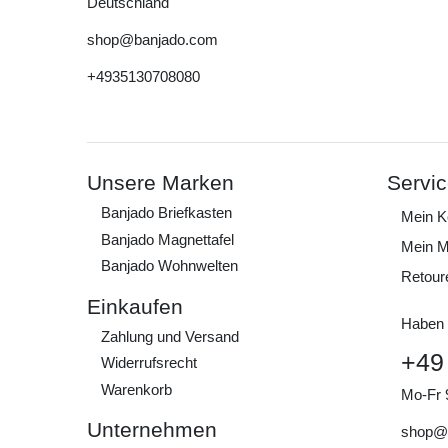
Deutschland
shop@banjado.com
+4935130708080
Unsere Marken
Servi
Banjado Briefkasten
Mein K
Banjado Magnettafel
Mein M
Banjado Wohnwelten
Retour
Einkaufen
Haben 
Zahlung und Versand
+49
Widerrufs­recht
Warenkorb
Mo-Fr 
Unternehmen
shop@