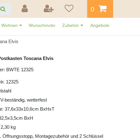
0
Wohnen
Wunschmotiv
Zubehör
Angebote
ana Elvis
ostkasten Toscana Elvis
er: BWTE 12325
 Nr. 12325
lstahl
UV-beständig, wetterfest
e: 37,6x33x10,6cm BxHxT
: 32,5x3,5cm BxH
 2,30 kg
l. Öffnungsstopp, Montagezubehör und 2 Schlüssel