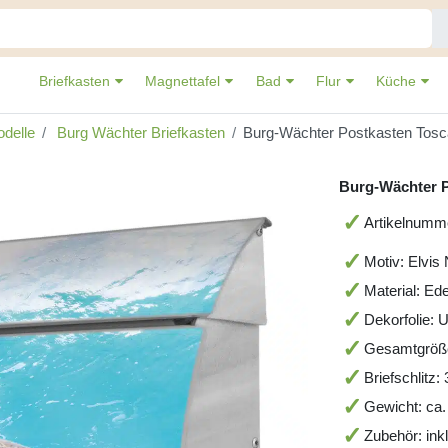
Briefkasten
Magnettafel
Bad
Flur
Küche
delle
Burg Wächter Briefkasten
Burg-Wächter Postkasten Tosc
Burg-Wächter P
Artikelnumm
Motiv: Elvis
Material: Ede
Dekorfolie: 
Gesamtgröß
Briefschlitz
Gewicht: ca.
Zubehör: ink