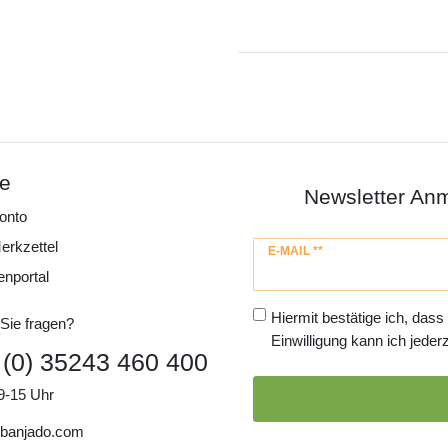
ce
Newsletter An
onto
erkzettel
Newsletter
E-MAIL **
Honig
enportal
Hiermit bestätige ich, dass
Sie fragen?
Einwilligung kann ich jederz
 (0) 35243 460 400
9-15 Uhr
banjado.com