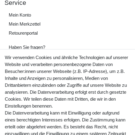
Service
Mein Konto
Mein Merkzettel
Retourenportal
Haben Sie fragen?
+49 (0) 35243 460 400
Wir verwenden Cookies und ähnliche Technologien auf unserer
Website und verarbeiten personenbezogene Daten von
Mo-Fr 9-15 Uhr
Besucher:innen unserer Webseite (z.B. IP-Adresse), um z.B.
Inhalte und Anzeigen zu personalisieren, Medien von
shop@banjado.com
Drittanbietern einzubinden oder Zugriffe auf unsere Website zu
analysieren. Die Datenverarbeitung erfolgt erst durch gesetzte
Preisangaben inkl. gesetzl. MwSt. und zzgl. Service- und
Cookies. Wir teilen diese Daten mit Dritten, die wir in den
Versandkosten
Einstellungen benennen.
Die Datenverarbeitung kann mit Einwilligung oder aufgrund
eines berechtigten Interesses erfolgen. Die Zustimmung kann
erteilt oder abgelehnt werden. Es besteht das Recht, nicht
Newsletter Anmeldung - Keine Angebote
einzuwilligen und die Einwilligung zu einem späteren Zeitpunkt