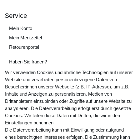
Service
Mein Konto
Mein Merkzettel
Retourenportal
Haben Sie fragen?
+49 (0) 35243 460 400
Wir verwenden Cookies und ähnliche Technologien auf unserer
Website und verarbeiten personenbezogene Daten von
Mo-Fr 9-15 Uhr
Besucher:innen unserer Webseite (z.B. IP-Adresse), um z.B.
Inhalte und Anzeigen zu personalisieren, Medien von
shop@banjado.com
Drittanbietern einzubinden oder Zugriffe auf unsere Website zu
analysieren. Die Datenverarbeitung erfolgt erst durch gesetzte
Preisangaben inkl. gesetzl. MwSt. und zzgl. Service- und
Cookies. Wir teilen diese Daten mit Dritten, die wir in den
Versandkosten
Einstellungen benennen.
Die Datenverarbeitung kann mit Einwilligung oder aufgrund
eines berechtigten Interesses erfolgen. Die Zustimmung kann