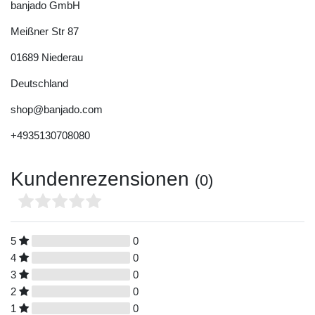
banjado GmbH
Meißner Str
87
01689
Niederau
Deutschland
shop@banjado.com
+4935130708080
Kundenrezensionen
(0)
5
0
4
0
3
0
2
0
1
0