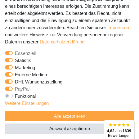
eines berechtigten Interesses erfolgen. Die Zustimmung kann
erteilt oder abgelehnt werden. Es besteht das Recht, nicht
Newsletter Anmeldung - Keine Angebote
einzuwilligen und die Einwilligung zu einem späteren Zeitpunkt
mehr verpassen!
zu ändern oder zu widerrufen. Beachten Sie unser
Impressum
und weitere Hinweise zur Verwendung personenbezogener
Newsletter
E-MAIL **
Daten in unserer
Daten­schutz­erklärung
.
Honig
Essenziell
Hiermit bestätige ich, dass ich die
Daten­schutz­erklärung
Statistik
gelesen habe. Meine Einwilligung kann ich jederzeit
Marketing
widerrufen.**
Externe Medien
DHL Wunschzustellung
Abonnieren
PayPal
Funktional
** Hierbei handelt es sich um ein Pflichtfeld.
Weitere Einstellungen
Alle akzeptieren
Auswahl akzeptieren
4,82
aus
1639
Bewertungen