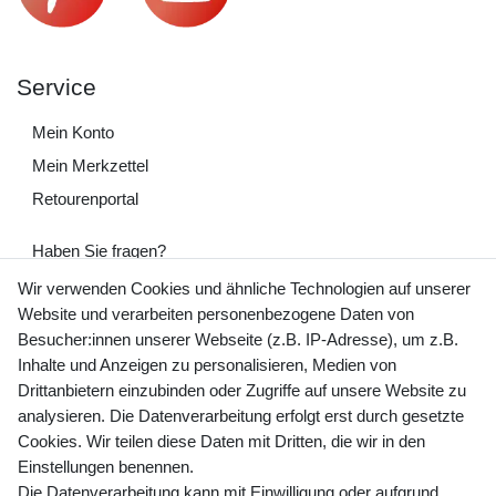
Service
Mein Konto
Mein Merkzettel
Retourenportal
Haben Sie fragen?
+49 (0) 35243 460 400
Wir verwenden Cookies und ähnliche Technologien auf unserer
Website und verarbeiten personenbezogene Daten von
Mo-Fr 9-15 Uhr
Besucher:innen unserer Webseite (z.B. IP-Adresse), um z.B.
Inhalte und Anzeigen zu personalisieren, Medien von
shop@banjado.com
Drittanbietern einzubinden oder Zugriffe auf unsere Website zu
analysieren. Die Datenverarbeitung erfolgt erst durch gesetzte
Preisangaben inkl. gesetzl. MwSt. und zzgl. Service- und
Cookies. Wir teilen diese Daten mit Dritten, die wir in den
Versandkosten
Einstellungen benennen.
Die Datenverarbeitung kann mit Einwilligung oder aufgrund