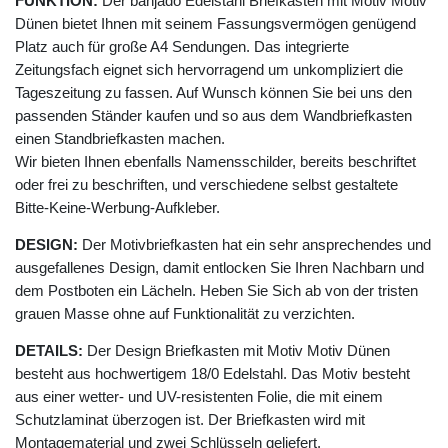
FUNKTION:
Der banjado Edelstahl Briefkasten mit Motiv Motiv
Dünen bietet Ihnen mit seinem Fassungsvermögen genügend
Platz auch für große A4 Sendungen. Das integrierte
Zeitungsfach eignet sich hervorragend um unkompliziert die
Tageszeitung zu fassen. Auf Wunsch können Sie bei uns den
passenden Ständer kaufen und so aus dem Wandbriefkasten
einen Standbriefkasten machen.
Wir bieten Ihnen ebenfalls Namensschilder, bereits beschriftet
oder frei zu beschriften, und verschiedene selbst gestaltete
Bitte-Keine-Werbung-Aufkleber.
DESIGN:
Der Motivbriefkasten hat ein sehr ansprechendes und
ausgefallenes Design, damit entlocken Sie Ihren Nachbarn und
dem Postboten ein Lächeln. Heben Sie Sich ab von der tristen
grauen Masse ohne auf Funktionalität zu verzichten.
DETAILS:
Der Design Briefkasten mit Motiv Motiv Dünen
besteht aus hochwertigem 18/0 Edelstahl. Das Motiv besteht
aus einer wetter- und UV-resistenten Folie, die mit einem
Schutzlaminat überzogen ist. Der Briefkasten wird mit
Montagematerial und zwei Schlüsseln geliefert.