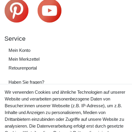
Service
Mein Konto
Mein Merkzettel
Retourenportal
Haben Sie fragen?
+49 (0) 35243 460 400
Wir verwenden Cookies und ähnliche Technologien auf unserer
Website und verarbeiten personenbezogene Daten von
Mo-Fr 9-15 Uhr
Besucher:innen unserer Webseite (z.B. IP-Adresse), um z.B.
Inhalte und Anzeigen zu personalisieren, Medien von
shop@banjado.com
Drittanbietern einzubinden oder Zugriffe auf unsere Website zu
analysieren. Die Datenverarbeitung erfolgt erst durch gesetzte
Preisangaben inkl. gesetzl. MwSt. und zzgl. Service- und