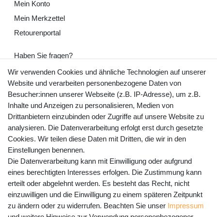
Mein Konto
Mein Merkzettel
Retourenportal
Haben Sie fragen?
+49 (0) 35243 460 400
Wir verwenden Cookies und ähnliche Technologien auf unserer
Website und verarbeiten personenbezogene Daten von
Mo-Fr 9-15 Uhr
Besucher:innen unserer Webseite (z.B. IP-Adresse), um z.B.
Inhalte und Anzeigen zu personalisieren, Medien von
shop@banjado.com
Drittanbietern einzubinden oder Zugriffe auf unsere Website zu
analysieren. Die Datenverarbeitung erfolgt erst durch gesetzte
Preisangaben inkl. gesetzl. MwSt. und zzgl. Service- und
Cookies. Wir teilen diese Daten mit Dritten, die wir in den
Versandkosten
Einstellungen benennen.
Die Datenverarbeitung kann mit Einwilligung oder aufgrund
eines berechtigten Interesses erfolgen. Die Zustimmung kann
erteilt oder abgelehnt werden. Es besteht das Recht, nicht
Newsletter Anmeldung - Keine Angebote
einzuwilligen und die Einwilligung zu einem späteren Zeitpunkt
mehr verpassen!
zu ändern oder zu widerrufen. Beachten Sie unser
Impressum
und weitere Hinweise zur Verwendung personenbezogener