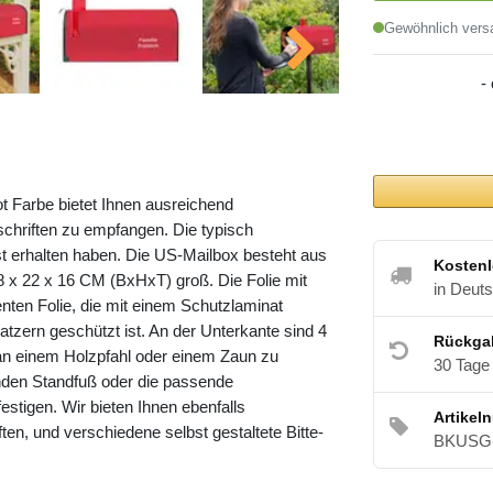
Gewöhnlich versa
-
t Farbe bietet Ihnen ausreichend
hriften zu empfangen. Die typisch
t erhalten haben. Die US-Mailbox besteht aus
Kostenl
8 x 22 x 16 CM (BxHxT) groß. Die Folie mit
in Deut
enten Folie, die mit einem Schutzlaminat
atzern geschützt ist. An der Unterkante sind 4
Rückga
 an einem Holzpfahl oder einem Zaun zu
30 Tage
nden Standfuß oder die passende
stigen. Wir bieten Ihnen ebenfalls
Artikel
ften, und verschiedene selbst gestaltete Bitte-
BKUSG-