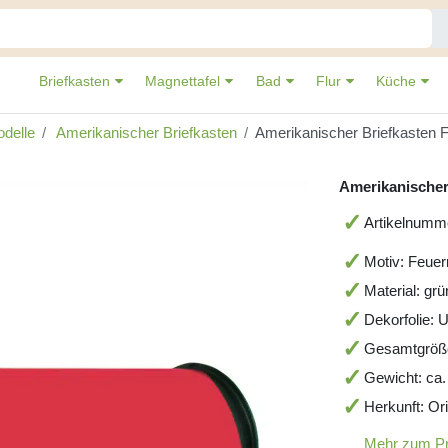
Briefkasten
Magnettafel
Bad
Flur
Küche
delle
Amerikanischer Briefkasten
Amerikanischer Briefkasten F
Amerikanischer
Artikelnum
Motiv: Feuer
Material: gr
Dekorfolie: 
Gesamtgröß
Gewicht: ca.
Herkunft: Or
Mehr zum P