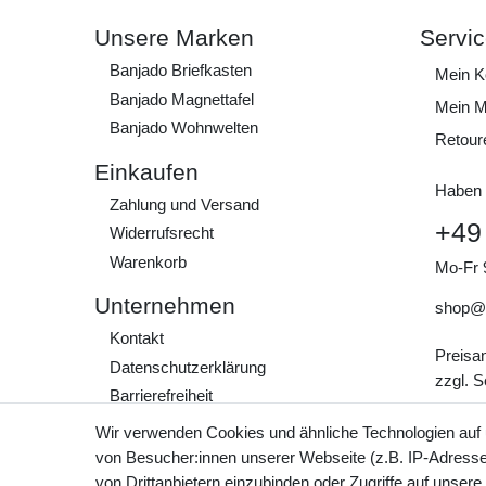
Unsere Marken
Servi
Banjado Briefkasten
Mein K
Banjado Magnettafel
Mein M
Banjado Wohnwelten
Retour
Einkaufen
Haben 
Zahlung und Versand
+49
Widerrufs­recht
Warenkorb
Mo-Fr 
Unternehmen
shop@
Kontakt
Preisa
Daten­schutz­erklärung
zzgl. 
Barrierefreiheit
AGB
Wir verwenden Cookies und ähnliche Technologien auf
Impressum
von Besucher:innen unserer Webseite (z.B. IP-Adresse)
von Drittanbietern einzubinden oder Zugriffe auf unsere