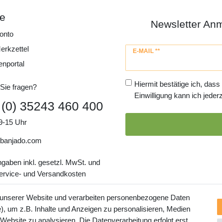
ce
Newsletter An
onto
erkzettel
Newsletter
E-MAIL **
Honig
enportal
Hiermit bestätige ich, dass
Sie fragen?
Einwilligung kann ich jederz
 (0) 35243 460 400
9-15 Uhr
banjado.com
ngaben inkl. gesetzl. MwSt. und
Service- und Versandkosten
 unserer Website und verarbeiten personenbezogene Daten
, um z.B. Inhalte und Anzeigen zu personalisieren, Medien
 Website zu analysieren. Die Datenverarbeitung erfolgt erst