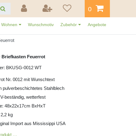
0
Wohnen
Wunschmotiv
Zubehör
Angebote
euerrot
 Briefkasten Feuerrot
mer: BKUSG-0012 WT
rot Nr. 0012 mit Wunschtext
ün pulverbeschichtetes Stahlblech
UV-beständig, wetterfest
e: 48x22x17cm BxHxT
 2,2 kg
iginal Import aus Mississippi USA
rodukt …