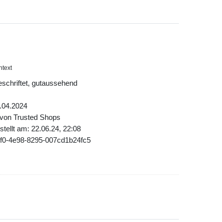
htext
beschriftet, gutaussehend
.04.2024
 von Trusted Shops
tellt am: 22.06.24, 22:08
cf0-4e98-8295-007cd1b24fc5