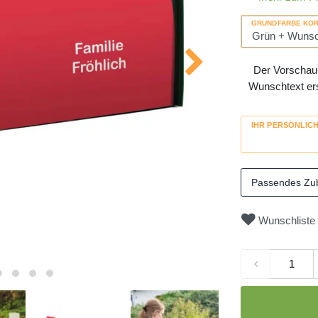
GRUNDFARBE KO
Der Vorschau-
Wunschtext erse
IHR PERSÖNLIC
Passendes Zu
Wunschliste