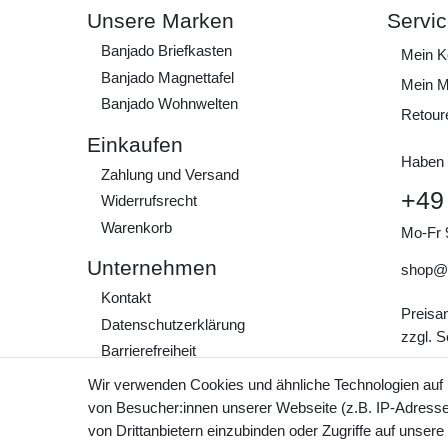
Unsere Marken
Servi
Banjado Briefkasten
Mein K
Banjado Magnettafel
Mein M
Banjado Wohnwelten
Retour
Einkaufen
Haben 
Zahlung und Versand
+49
Widerrufs­recht
Warenkorb
Mo-Fr 
Unternehmen
shop@
Kontakt
Preisa
Daten­schutz­erklärung
zzgl. 
Barrierefreiheit
AGB
Wir verwenden Cookies und ähnliche Technologien auf
Impressum
von Besucher:innen unserer Webseite (z.B. IP-Adresse)
von Drittanbietern einzubinden oder Zugriffe auf unsere
Werde Teil unserer