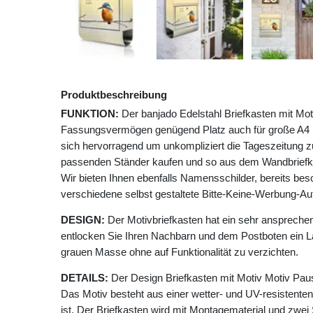
Produktbeschreibung
FUNKTION:
Der banjado Edelstahl Briefkasten mit Mot
Fassungsvermögen genügend Platz auch für große A4 S
sich hervorragend um unkompliziert die Tageszeitung 
passenden Ständer kaufen und so aus dem Wandbriefk
Wir bieten Ihnen ebenfalls Namensschilder, bereits besch
verschiedene selbst gestaltete Bitte-Keine-Werbung-Auf
DESIGN:
Der Motivbriefkasten hat ein sehr anspreche
entlocken Sie Ihren Nachbarn und dem Postboten ein Lä
grauen Masse ohne auf Funktionalität zu verzichten.
DETAILS:
Der Design Briefkasten mit Motiv Motiv Pau
Das Motiv besteht aus einer wetter- und UV-resistenten
ist. Der Briefkasten wird mit Montagematerial und zwei 