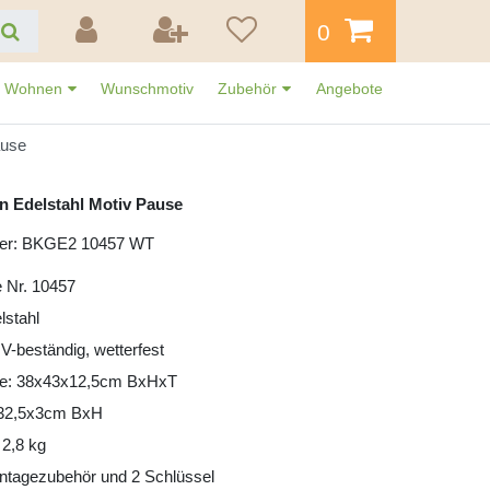
0
Wohnen
Wunschmotiv
Zubehör
Angebote
ause
n Edelstahl Motiv Pause
mer: BKGE2 10457 WT
 Nr. 10457
lstahl
UV-beständig, wetterfest
e: 38x43x12,5cm BxHxT
: 32,5x3cm BxH
 2,8 kg
ntagezubehör und 2 Schlüssel