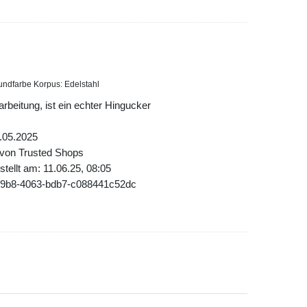
undfarbe Korpus: Edelstahl
rbeitung, ist ein echter Hingucker
.05.2025
 von Trusted Shops
tellt am: 11.06.25, 08:05
09b8-4063-bdb7-c088441c52dc