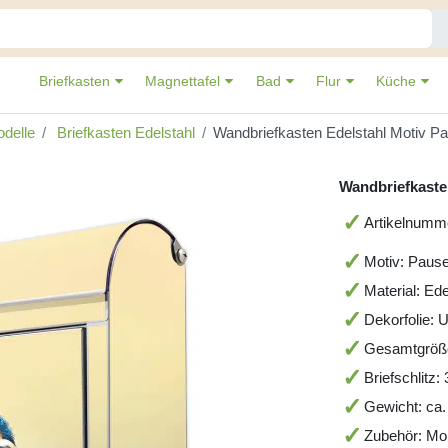
Briefkasten
Magnettafel
Bad
Flur
Küche
delle
Briefkasten Edelstahl
Wandbriefkasten Edelstahl Motiv P
Wandbriefkaste
Artikelnum
Motiv: Pause
Material: Ede
Dekorfolie: 
Gesamtgröß
Briefschlitz
Gewicht: ca.
Zubehör: Mo