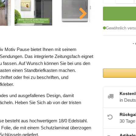
Gewöhnlich versa
-
iv Motiv Pause bietet Ihnen mit seinem
endungen. Das integrierte Zeitungsfach eignet
zu fassen. Auf Wunsch können Sie bei uns den
asten einen Standbriefkasten machen.
riftet oder frei zu beschriften, und
kleber.
Kostenl
ndes und ausgefallenes Design, damit
in Deut
cheln. Heben Sie Sich ab von der tristen
Rückga
se besteht aus hochwertigem 18/0 Edelstahl.
30 Tage
 Folie, die mit einem Schutzlaminat überzogen
Schlüsseln geliefert.
Artikel