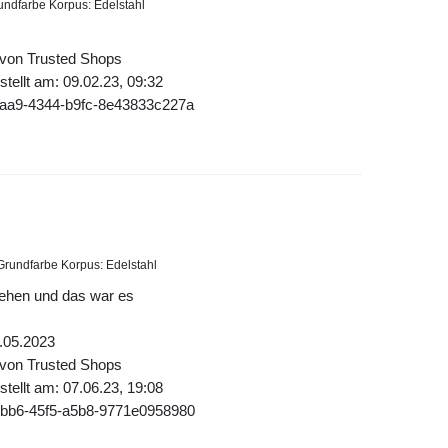
undfarbe Korpus: Edelstahl
 von Trusted Shops
tellt am: 09.02.23, 09:32
aaa9-4344-b9fc-8e43833c227a
Grundfarbe Korpus: Edelstahl
ehen und das war es
.05.2023
 von Trusted Shops
tellt am: 07.06.23, 19:08
8bb6-45f5-a5b8-9771e0958980