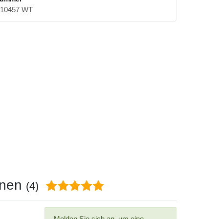
10457 WT
onen
(4)
Melden Sie sich an, um eine