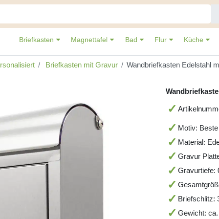
Briefkasten
Magnettafel
Bad
Flur
Küche
sonalisiert
Briefkasten mit Gravur
Wandbriefkasten Edelstahl 
Wandbriefkaste
Artikelnum
Motiv: Best
Material: Ede
Gravur Platt
Gravurtiefe
Gesamtgröß
Briefschlitz
Gewicht: ca.