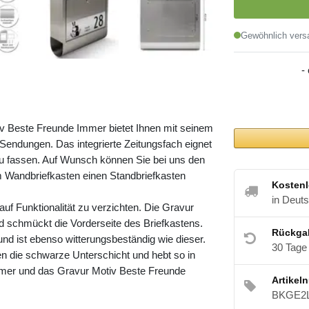
Gewöhnlich versa
-
iv Beste Freunde Immer bietet Ihnen mit seinem
endungen. Das integrierte Zeitungsfach eignet
zu fassen. Auf Wunsch können Sie bei uns den
 Wandbriefkasten einen Standbriefkasten
Kostenl
in Deut
uf Funktionalität zu verzichten. Die Gravur
nd schmückt die Vorderseite des Briefkastens.
Rückga
nd ist ebenso witterungsbeständig wie dieser.
30 Tage
en die schwarze Unterschicht und hebt so in
mmer und das Gravur Motiv Beste Freunde
Artikel
BKGE2L