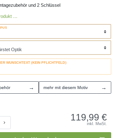
ntagezubehör und 2 Schlüssel
rodukt …
RPUS
HER WUNSCHTEXT (KEIN PFLICHTFELD)
→
→
behör
mehr mit diesem Motiv
119,99
€
inkl. MwSt.