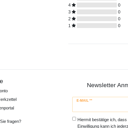
4
0
3
0
2
0
1
0
ce
Newsletter An
onto
erkzettel
Newsletter
E-MAIL **
Honig
enportal
Hiermit bestätige ich, dass
Sie fragen?
Einwilligung kann ich jederz