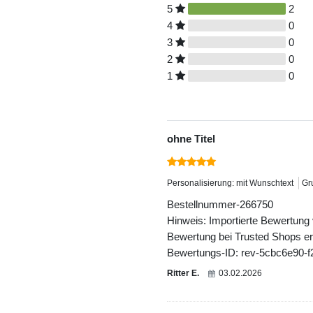
5
2
4
0
3
0
2
0
1
0
ohne Titel
Personalisierung: mit Wunschtext
Gr
Bestellnummer-266750
Hinweis: Importierte Bewertung
Bewertung bei Trusted Shops ers
Bewertungs-ID: rev-5cbc6e90-
Ritter E.
03.02.2026