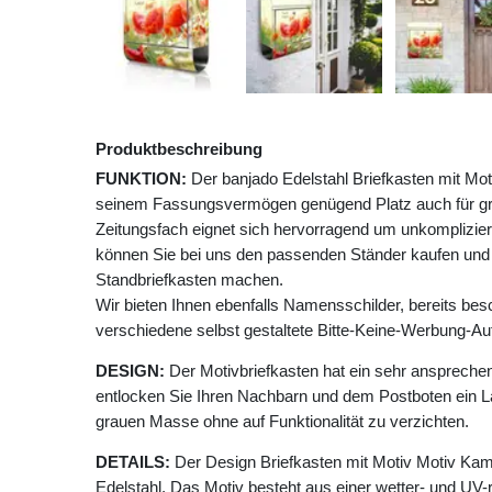
Produktbeschreibung
FUNKTION:
Der banjado Edelstahl Briefkasten mit Mot
seinem Fassungsvermögen genügend Platz auch für gr
Zeitungsfach eignet sich hervorragend um unkomplizier
können Sie bei uns den passenden Ständer kaufen und
Standbriefkasten machen.
Wir bieten Ihnen ebenfalls Namensschilder, bereits besch
verschiedene selbst gestaltete Bitte-Keine-Werbung-Auf
DESIGN:
Der Motivbriefkasten hat ein sehr anspreche
entlocken Sie Ihren Nachbarn und dem Postboten ein Lä
grauen Masse ohne auf Funktionalität zu verzichten.
DETAILS:
Der Design Briefkasten mit Motiv Motiv Ka
Edelstahl. Das Motiv besteht aus einer wetter- und UV-r