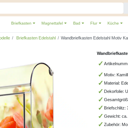
Briefkasten
Magnettafel
Bad
Flur
Küche
delle
Briefkasten Edelstahl
Wandbriefkasten Edelstahl Motiv K
Wandbriefkaste
Artikelnum
Motiv: Kamil
Material: Ede
Dekorfolie: 
Gesamtgröß
Briefschlitz
Gewicht: ca.
Zubehör: Mo