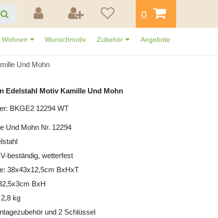
0
Wohnen
Wunschmotiv
Zubehör
Angebote
amille Und Mohn
n Edelstahl Motiv Kamille Und Mohn
mer: BKGE2 12294 WT
le Und Mohn Nr. 12294
lstahl
UV-beständig, wetterfest
e: 38x43x12,5cm BxHxT
: 32,5x3cm BxH
 2,8 kg
ntagezubehör und 2 Schlüssel