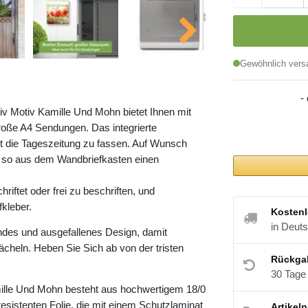
Gewöhnlich versa
-
iv Motiv Kamille Und Mohn bietet Ihnen mit
oße A4 Sendungen. Das integrierte
t die Tageszeitung zu fassen. Auf Wunsch
 so aus dem Wandbriefkasten einen
riftet oder frei zu beschriften, und
kleber.
Kostenl
in Deut
ndes und ausgefallenes Design, damit
cheln. Heben Sie Sich ab von der tristen
Rückga
30 Tage
mille Und Mohn besteht aus hochwertigem 18/0
esistenten Folie, die mit einem Schutzlaminat
Artikel