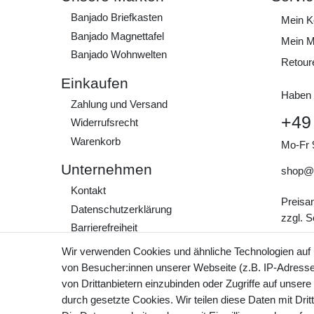
Banjado Briefkasten
Mein K
Banjado Magnettafel
Mein M
Banjado Wohnwelten
Retour
Einkaufen
Haben 
Zahlung und Versand
+49
Widerrufs­recht
Warenkorb
Mo-Fr 
Unternehmen
shop@
Kontakt
Preisa
Daten­schutz­erklärung
zzgl. 
Barrierefreiheit
AGB
Wir verwenden Cookies und ähnliche Technologien auf
Impressum
von Besucher:innen unserer Webseite (z.B. IP-Adresse)
von Drittanbietern einzubinden oder Zugriffe auf unsere
Werde Teil unserer
durch gesetzte Cookies. Wir teilen diese Daten mit Drit
Community