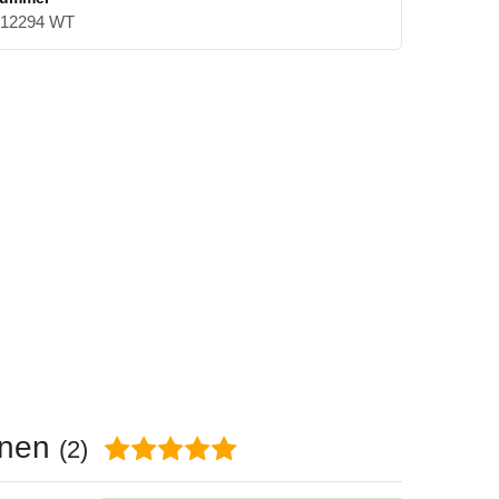
12294 WT
onen
(2)