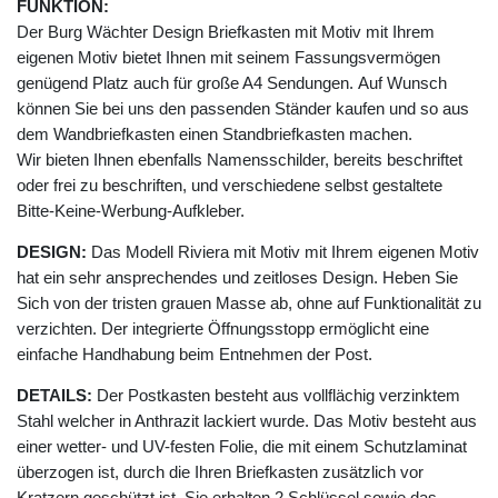
FUNKTION:
Der Burg Wächter Design Briefkasten mit Motiv mit Ihrem
eigenen Motiv bietet Ihnen mit seinem Fassungsvermögen
genügend Platz auch für große A4 Sendungen. Auf Wunsch
können Sie bei uns den passenden Ständer kaufen und so aus
dem Wandbriefkasten einen Standbriefkasten machen.
Wir bieten Ihnen ebenfalls Namensschilder, bereits beschriftet
oder frei zu beschriften, und verschiedene selbst gestaltete
Bitte-Keine-Werbung-Aufkleber.
DESIGN:
Das Modell Riviera mit Motiv mit Ihrem eigenen Motiv
hat ein sehr ansprechendes und zeitloses Design. Heben Sie
Sich von der tristen grauen Masse ab, ohne auf Funktionalität zu
verzichten. Der integrierte Öffnungsstopp ermöglicht eine
einfache Handhabung beim Entnehmen der Post.
DETAILS:
Der Postkasten besteht aus vollflächig verzinktem
Stahl welcher in Anthrazit lackiert wurde. Das Motiv besteht aus
einer wetter- und UV-festen Folie, die mit einem Schutzlaminat
überzogen ist, durch die Ihren Briefkasten zusätzlich vor
Kratzern geschützt ist. Sie erhalten 2 Schlüssel sowie das