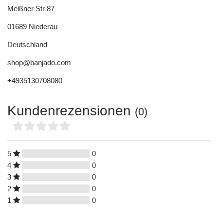
Meißner Str
87
01689
Niederau
Deutschland
shop@banjado.com
+4935130708080
Kundenrezensionen
(0)
5
0
4
0
3
0
2
0
1
0