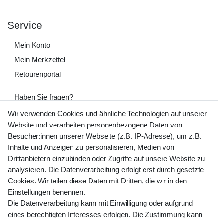
Service
Mein Konto
Mein Merkzettel
Retourenportal
Haben Sie fragen?
+49 (0) 35243 460 400
Wir verwenden Cookies und ähnliche Technologien auf unserer
Website und verarbeiten personenbezogene Daten von
Mo-Fr 9-15 Uhr
Besucher:innen unserer Webseite (z.B. IP-Adresse), um z.B.
Inhalte und Anzeigen zu personalisieren, Medien von
shop@banjado.com
Drittanbietern einzubinden oder Zugriffe auf unsere Website zu
analysieren. Die Datenverarbeitung erfolgt erst durch gesetzte
Preisangaben inkl. gesetzl. MwSt. und zzgl. Service- und
Cookies. Wir teilen diese Daten mit Dritten, die wir in den
Versandkosten
Einstellungen benennen.
Die Datenverarbeitung kann mit Einwilligung oder aufgrund
eines berechtigten Interesses erfolgen. Die Zustimmung kann