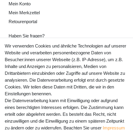
Mein Konto
Mein Merkzettel
Retourenportal
Haben Sie fragen?
+49 (0) 35243 460 400
Wir verwenden Cookies und ähnliche Technologien auf unserer
Website und verarbeiten personenbezogene Daten von
Mo-Fr 9-15 Uhr
Besucher:innen unserer Webseite (z.B. IP-Adresse), um z.B.
Inhalte und Anzeigen zu personalisieren, Medien von
shop@banjado.com
Drittanbietern einzubinden oder Zugriffe auf unsere Website zu
analysieren. Die Datenverarbeitung erfolgt erst durch gesetzte
Preisangaben inkl. gesetzl. MwSt. und zzgl. Service- und
Cookies. Wir teilen diese Daten mit Dritten, die wir in den
Versandkosten
Einstellungen benennen.
Die Datenverarbeitung kann mit Einwilligung oder aufgrund
eines berechtigten Interesses erfolgen. Die Zustimmung kann
erteilt oder abgelehnt werden. Es besteht das Recht, nicht
Newsletter Anmeldung - Keine Angebote
einzuwilligen und die Einwilligung zu einem späteren Zeitpunkt
mehr verpassen!
zu ändern oder zu widerrufen. Beachten Sie unser
Impressum