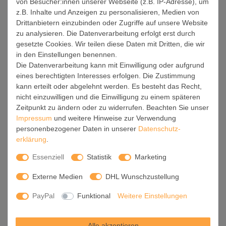
von Besucher:innen unserer Webseite (z.B. IP-Adresse), um
Installation / Inbetriebnahme:
z.B. Inhalte und Anzeigen zu personalisieren, Medien von
Drittanbietern einzubinden oder Zugriffe auf unsere Website
Der Aufbau Ihrer banjado Lichtdecke gestaltet sich
zu analysieren. Die Datenverarbeitung erfolgt erst durch
unkompliziert, dank einer verständlichen Anleitung, die Ihnen
gesetzte Cookies. Wir teilen diese Daten mit Dritten, die wir
Schritt für Schritt durch den Montageprozess hilft.
in den Einstellungen benennen.
Die Datenverarbeitung kann mit Einwilligung oder aufgrund
Für die endgültige Installation und den sicheren Anschluss
eines berechtigten Interesses erfolgen. Die Zustimmung
empfehlen wir die Hinzuziehung eines Fachmanns, um die
kann erteilt oder abgelehnt werden. Es besteht das Recht,
optimale Funktion und Sicherheit Ihrer Beleuchtung zu
nicht einzuwilligen und die Einwilligung zu einem späteren
gewährleisten.
Zeitpunkt zu ändern oder zu widerrufen. Beachten Sie unser
Impressum
und weitere Hinweise zur Verwendung
Falls Sie einen Fachmann für die Installation benötigen, geben
personenbezogener Daten in unserer
Daten­schutz­
Sie uns gern Bescheid, wir vermitteln Ihnen gern einen
erklärung
.
geeigneten Ansprechpartner aus Ihrer Nähe.
Essenziell
Statistik
Marketing
Steuerung:
Externe Medien
DHL Wunschzustellung
Steigern Sie Ihr Beleuchtungserlebnis mit der nahtlosen
Integration in Ihr Smart Home. Durch die Kompatibilität mit der
PayPal
Funktional
Weitere Einstellungen
SmartLife App, Alexa und Google Assistant wird Ihr
Smartphone zur zentralen Steuerungseinheit. Ihr Handy
Alle akzeptieren