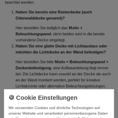
beachtet werden.
Haben Sie bereits eine Rasterdecke (auch
Odenwalddecke genannt)?
Hier bestellen Sie lediglich das
Motiv +
Beleuchtungspanel
, denn beides wird in die bereits
vorhandene Decke eingelegt.
Haben Sie eine glatte Decke mit Lichtauslass oder
möchten die Lichtdecke an der Wand befestigen?
Hier bestellen Sie bitte
Motiv + Beleuchtungspanel +
Deckenbefestigung
, eine Aufbauanleitung liegt immer
bei. Die Lichtdecke kann sowohl an der Decke als auch
an der Wand montiert werden, perfekt für kreative
Lichtakzente oder alternative Beleuchtungslösungen.
Haben Sie bereits eine Lichtdecke und möchten nur
das Motiv wechseln?
Wir verwenden Cookies und ähnliche Technologien auf
Hier bestellen Sie bitte nur
Motiv
, der Wechsel ist
unserer Website und verarbeiten personenbezogene Daten
denkbar einfach.