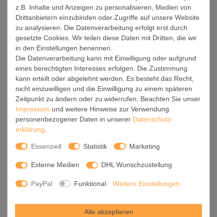
Installation / Inbetriebnahme:
z.B. Inhalte und Anzeigen zu personalisieren, Medien von
Der Aufbau Ihrer banjado Lichtdecke gestaltet sich
Drittanbietern einzubinden oder Zugriffe auf unsere Website
unkompliziert, dank einer verständlichen Anleitung, die Ihnen
zu analysieren. Die Datenverarbeitung erfolgt erst durch
gesetzte Cookies. Wir teilen diese Daten mit Dritten, die wir
Schritt für Schritt durch den Montageprozess hilft.
in den Einstellungen benennen.
Für die endgültige Installation und den sicheren Anschluss
Die Datenverarbeitung kann mit Einwilligung oder aufgrund
empfehlen wir die Hinzuziehung eines Fachmanns, um die
eines berechtigten Interesses erfolgen. Die Zustimmung
optimale Funktion und Sicherheit Ihrer Beleuchtung zu
kann erteilt oder abgelehnt werden. Es besteht das Recht,
nicht einzuwilligen und die Einwilligung zu einem späteren
gewährleisten.
Zeitpunkt zu ändern oder zu widerrufen. Beachten Sie unser
Falls Sie einen Fachmann für die Installation benötigen, geben
Impressum
und weitere Hinweise zur Verwendung
Sie uns gern Bescheid, wir vermitteln Ihnen gern einen
personenbezogener Daten in unserer
Daten­schutz­
erklärung
.
geeigneten Ansprechpartner aus Ihrer Nähe.
Essenziell
Statistik
Marketing
Steuerung:
Externe Medien
DHL Wunschzustellung
Steigern Sie Ihr Beleuchtungserlebnis mit der nahtlosen
Integration in Ihr Smart Home. Durch die Kompatibilität mit der
PayPal
Funktional
Weitere Einstellungen
SmartLife App, Alexa und Google Assistant wird Ihr
Smartphone zur zentralen Steuerungseinheit. Ihr Handy
fungiert hierbei sozusagen als Fernbedienung.
Alle akzeptieren