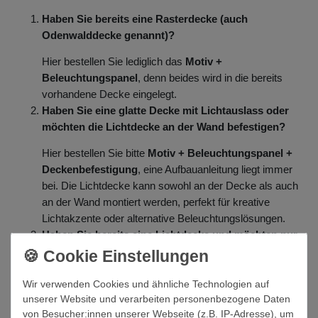
Haben Sie bereits eine Rasterdecke (auch
Odenwalddecke genannt)?
Hier bestellen Sie lediglich das
Motiv +
Beleuchtungspanel
, denn beides wird in die bereits
vorhandene Decke eingelegt.
Haben Sie eine glatte Decke mit Lichtauslass oder
möchten die Lichtdecke an der Wand befestigen?
Hier bestellen Sie bitte
Motiv + Beleuchtungspanel +
Deckenbefestigung
, eine Aufbauanleitung liegt immer
bei. Die Lichtdecke kann sowohl an der Decke als auch
an der Wand montiert werden, perfekt für kreative
Lichtakzente oder alternative Beleuchtungslösungen.
Haben Sie bereits eine Lichtdecke und möchten nur
das Motiv wechseln?
Hier bestellen Sie bitte nur
Motiv
, der Wechsel ist
Wir verwenden Cookies und ähnliche Technologien auf
denkbar einfach.
unserer Website und verarbeiten personenbezogene Daten
von Besucher:innen unserer Webseite (z.B. IP-Adresse), um