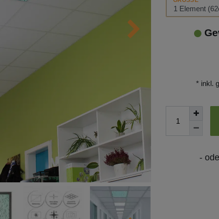
GRÖSSE
Ge
* inkl.
- od