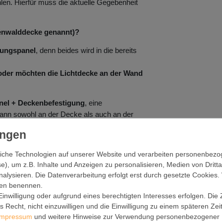
len. Hierfür muss die aktuelle Gegebenheit
denwalddecke genannt)?
tungspanel
, denn beides wird in die bereits
 oder möchten die Lichtdecke an der Wand
nel + Deckenbefestigung
, eine
 kann sowohl an der Decke als auch an der
akzente oder alternative Beleuchtungslösungen.
en nur das Motiv wechseln?
iche Technologien auf unserer Website und verarbeiten personenbez
t denkbar einfach.
e), um z.B. Inhalte und Anzeigen zu personalisieren, Medien von Dritt
nalysieren. Die Datenverarbeitung erfolgt erst durch gesetzte Cookies. 
ngen benennen.
mpliziert, dank einer verständlichen Anleitung,
inwilligung oder aufgrund eines berechtigten Interesses erfolgen. Die
lft.
 Recht, nicht einzuwilligen und die Einwilligung zu einem späteren Ze
Impressum
und weitere Hinweise zur Verwendung personenbezogener 
luss empfehlen wir die Hinzuziehung eines