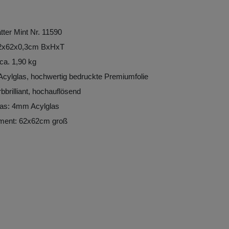
ätter Mint Nr. 11590
2x62x0,3cm BxHxT
ca. 1,90 kg
 Acylglas, hochwertig bedruckte Premiumfolie
bbrilliant, hochauflösend
las: 4mm Acylglas
ement: 62x62cm groß