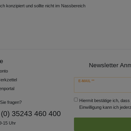
ich konzipiert und sollte nicht im Nassbereich
ce
Newsletter An
onto
erkzettel
Newsletter
E-MAIL **
Honig
enportal
Hiermit bestätige ich, dass
Sie fragen?
Einwilligung kann ich jederz
 (0) 35243 460 400
9-15 Uhr