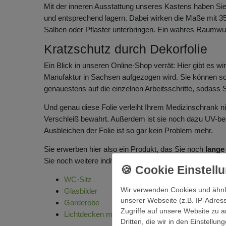
Mit der inneren Ausstattung unseres Kastens haben Si
und entsprechend lagern. Dabei wirken die Maße mit 3
Salben oder Pflaster unterbringen. Ein wahres Raumwun
Kratzschutz durch Dekorfolie
Ein Blick in unseren Online-Shop verrät: Hier gibt es w
Manufaktur in Sachsen aufgezogen wird. Sie können soga
genauestens auf die einzelnen Arbeitsschritte, sodass 
Und genau diese Folie verleiht Ihrem Medizinschrank nic
Verschleiß bewahrt. Außerdem ist sie noch dazu UV-be
Ausbleichen der Folie ist so gar kein Problem mehr.
Sie erwerben hier also ein Produkt, das Sie noch
lange
Sie noch weitere individualisierte Produkte für Ihr
Bad
? 
WC-Sitz
Wir verwenden Cookies und ähnl
Glasbilder
unserer Webseite (z.B. IP-Adress
Garderobe
Zugriffe auf unsere Website zu a
Lichtdecken mit Motiv
Dritten, die wir in den Einstellu