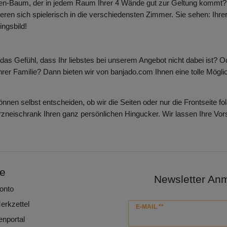
ten-Baum, der in jedem Raum Ihrer 4 Wände gut zur Geltung kommt?
ieren sich spielerisch in die verschiedensten Zimmer. Sie sehen: Ihr
ingsbild!
as Gefühl, dass Ihr liebstes bei unserem Angebot nicht dabei ist? O
er Familie? Dann bieten wir von banjado.com Ihnen eine tolle Möglic
nen selbst entscheiden, ob wir die Seiten oder nur die Frontseite fol
rzneischrank Ihren ganz persönlichen Hingucker. Wir lassen Ihre Vor
ce
Newsletter An
onto
erkzettel
Newsletter
E-MAIL **
Honig
enportal