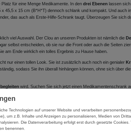
e Platz für eine Menge Medikamente. In den
drei Ebenen
lassen sich
5 x 45,5 x 15 cm (B*H*T) dennoch schlank und kompakt. Und auch in
der, das auch als Erste-Hilfe-Schrank taugt. Überzeugen Sie sich do
irklich viel Auswahl. Der Clou an unseren Produkten ist nämlich die
De
r selbst entscheiden, ob sie nur die Front oder auch die Seiten zie
Sie am Ende wirklich ein tolles Ergebnis zu Hause haben.
ht nur einen tollen Look. Sie ist zusätzlich auch noch ein genialer
Kr
ständig, sodass Sie ihn überall hinhängen können, ohne sich über 
 begleiten
wird. Suchen Sie sich jetzt einen Medikamentenschrank au
Schauen Sie sich auch hier um:
iche Technologien auf unserer Website und verarbeiten personenbez
e), um z.B. Inhalte und Anzeigen zu personalisieren, Medien von Dritt
nalysieren. Die Datenverarbeitung erfolgt erst durch gesetzte Cookies. 
ngen benennen.