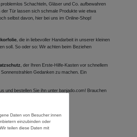
 problemlos Schachteln, Gläser und Co. aufbewahren
 der Tür lassen sich schmale Produkte wie etwa
ch selbst davon, hier bei uns im Online-Shop!
korfolie
, die in liebevoller Handarbeit in unserer kleinen
ren soll. So oder so: Wir achten beim Beziehen
atzschutz
, der Ihren Erste-Hilfe-Kasten vor schnellem
die Sonnenstrahlen Gedanken zu machen. Ein
s und bestellen Sie ihn unter banjado.com! Brauchen
ogene Daten von Besucher:innen
anbietern einzubinden oder
Wir teilen diese Daten mit