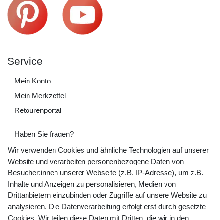
Service
Mein Konto
Mein Merkzettel
Retourenportal
Haben Sie fragen?
+49 (0) 35243 460 400
Wir verwenden Cookies und ähnliche Technologien auf unserer
Website und verarbeiten personenbezogene Daten von
Mo-Fr 9-15 Uhr
Besucher:innen unserer Webseite (z.B. IP-Adresse), um z.B.
Inhalte und Anzeigen zu personalisieren, Medien von
shop@banjado.com
Drittanbietern einzubinden oder Zugriffe auf unsere Website zu
analysieren. Die Datenverarbeitung erfolgt erst durch gesetzte
Preisangaben inkl. gesetzl. MwSt. und zzgl. Service- und
Cookies. Wir teilen diese Daten mit Dritten, die wir in den