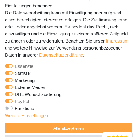
Versandkosten
Einstellungen benennen.
Die Datenverarbeitung kann mit Einwilligung oder aufgrund
eines berechtigten Interesses erfolgen. Die Zustimmung kann
erteilt oder abgelehnt werden. Es besteht das Recht, nicht
Newsletter Anmeldung - Keine Angebote
einzuwilligen und die Einwilligung zu einem späteren Zeitpunkt
mehr verpassen!
zu ändern oder zu widerrufen. Beachten Sie unser
Impressum
und weitere Hinweise zur Verwendung personenbezogener
Newsletter
E-MAIL **
Daten in unserer
Daten­schutz­erklärung
.
Honig
Essenziell
Hiermit bestätige ich, dass ich die
Daten­schutz­erklärung
Statistik
gelesen habe. Meine Einwilligung kann ich jederzeit
Marketing
widerrufen.**
Externe Medien
DHL Wunschzustellung
Abonnieren
PayPal
Funktional
** Hierbei handelt es sich um ein Pflichtfeld.
Weitere Einstellungen
Alle akzeptieren