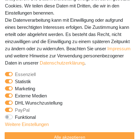
Preisangaben inkl. gesetzl. MwSt. und zzgl. Service- und
Cookies. Wir teilen diese Daten mit Dritten, die wir in den
Versandkosten
Einstellungen benennen.
Die Datenverarbeitung kann mit Einwilligung oder aufgrund
eines berechtigten Interesses erfolgen. Die Zustimmung kann
erteilt oder abgelehnt werden. Es besteht das Recht, nicht
Newsletter Anmeldung - Keine Angebote
einzuwilligen und die Einwilligung zu einem späteren Zeitpunkt
mehr verpassen!
zu ändern oder zu widerrufen. Beachten Sie unser
Impressum
und weitere Hinweise zur Verwendung personenbezogener
Newsletter
E-MAIL **
Daten in unserer
Daten­schutz­erklärung
.
Honig
Essenziell
Hiermit bestätige ich, dass ich die
Daten­schutz­erklärung
Statistik
gelesen habe. Meine Einwilligung kann ich jederzeit
Marketing
widerrufen.**
Externe Medien
DHL Wunschzustellung
Abonnieren
PayPal
Funktional
** Hierbei handelt es sich um ein Pflichtfeld.
Weitere Einstellungen
Alle akzeptieren