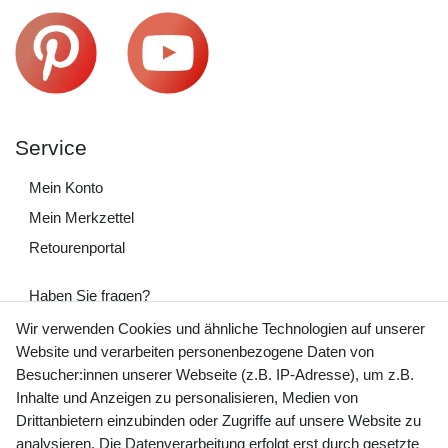
Service
Mein Konto
Mein Merkzettel
Retourenportal
Haben Sie fragen?
+49 (0) 35243 460 400
Wir verwenden Cookies und ähnliche Technologien auf unserer
Website und verarbeiten personenbezogene Daten von
Mo-Fr 9-15 Uhr
Besucher:innen unserer Webseite (z.B. IP-Adresse), um z.B.
Inhalte und Anzeigen zu personalisieren, Medien von
shop@banjado.com
Drittanbietern einzubinden oder Zugriffe auf unsere Website zu
analysieren. Die Datenverarbeitung erfolgt erst durch gesetzte