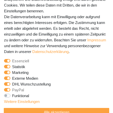
Preisangaben inkl. gesetzl. MwSt. und zzgl. Service- und
Cookies. Wir teilen diese Daten mit Dritten, die wir in den
Versandkosten
Einstellungen benennen.
Die Datenverarbeitung kann mit Einwilligung oder aufgrund
eines berechtigten Interesses erfolgen. Die Zustimmung kann
erteilt oder abgelehnt werden. Es besteht das Recht, nicht
Newsletter Anmeldung - Keine Angebote
einzuwilligen und die Einwilligung zu einem späteren Zeitpunkt
mehr verpassen!
zu ändern oder zu widerrufen. Beachten Sie unser
Impressum
und weitere Hinweise zur Verwendung personenbezogener
Newsletter
E-MAIL **
Daten in unserer
Daten­schutz­erklärung
.
Honig
Essenziell
Hiermit bestätige ich, dass ich die
Daten­schutz­erklärung
Statistik
gelesen habe. Meine Einwilligung kann ich jederzeit
Marketing
widerrufen.**
Externe Medien
DHL Wunschzustellung
Abonnieren
PayPal
Funktional
** Hierbei handelt es sich um ein Pflichtfeld.
Weitere Einstellungen
Alle akzeptieren