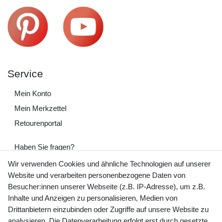
Service
Mein Konto
Mein Merkzettel
Retourenportal
Haben Sie fragen?
+49 (0) 35243 460 400
Wir verwenden Cookies und ähnliche Technologien auf unserer
Website und verarbeiten personenbezogene Daten von
Mo-Fr 9-15 Uhr
Besucher:innen unserer Webseite (z.B. IP-Adresse), um z.B.
Inhalte und Anzeigen zu personalisieren, Medien von
shop@banjado.com
Drittanbietern einzubinden oder Zugriffe auf unsere Website zu
analysieren. Die Datenverarbeitung erfolgt erst durch gesetzte