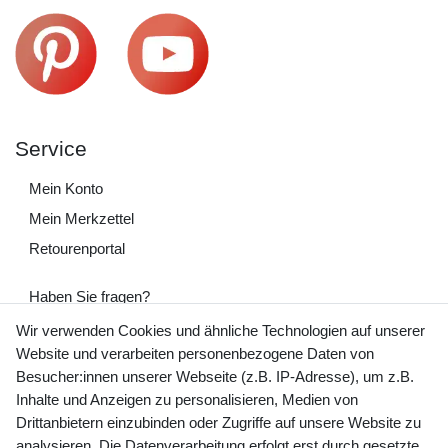
Service
Mein Konto
Mein Merkzettel
Retourenportal
Haben Sie fragen?
+49 (0) 35243 460 400
Wir verwenden Cookies und ähnliche Technologien auf unserer
Website und verarbeiten personenbezogene Daten von
Mo-Fr 9-15 Uhr
Besucher:innen unserer Webseite (z.B. IP-Adresse), um z.B.
Inhalte und Anzeigen zu personalisieren, Medien von
shop@banjado.com
Drittanbietern einzubinden oder Zugriffe auf unsere Website zu
analysieren. Die Datenverarbeitung erfolgt erst durch gesetzte