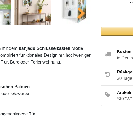
-
h mit dem
banjado Schlüsselkasten Motiv
Kostenl
ombiniert funktionales Design mit hochwertiger
in Deut
 Flur, Büro oder Ferienwohnung.
Rückga
30 Tage
ischen Palmen
Artikel
ro oder Gewerbe
SKGW1 
 angeschlagene Tür