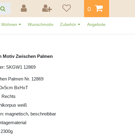
0
Wohnen
Wunschmotiv
Zubehör
Angebote
n Motiv Zwischen Palmen
mer: SKGW1 12869
chen Palmen Nr. 12869
30x5cm BxHxT
: Rechts
ahlkorpus weiß
n: magnetisch, beschreibbar
ntagematerial
 2300g