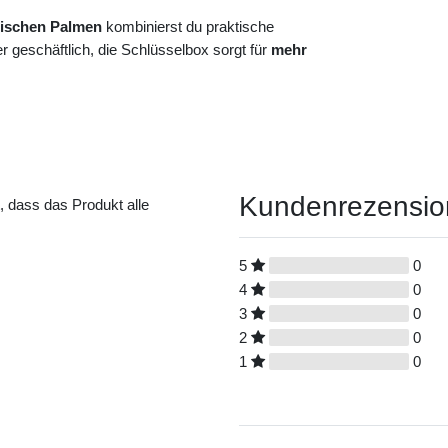
wischen Palmen
kombinierst du praktische
 geschäftlich, die Schlüsselbox sorgt für
mehr
Kundenrezensi
t, dass das Produkt alle
5
0
4
0
3
0
2
0
1
0