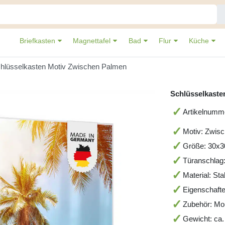
Briefkasten
Magnettafel
Bad
Flur
Küche
hlüsselkasten Motiv Zwischen Palmen
Schlüsselkaste
Artikelnum
Motiv: Zwis
Größe: 30x
Türanschlag
Material: St
Eigenschafte
Zubehör: Mo
Gewicht: ca.