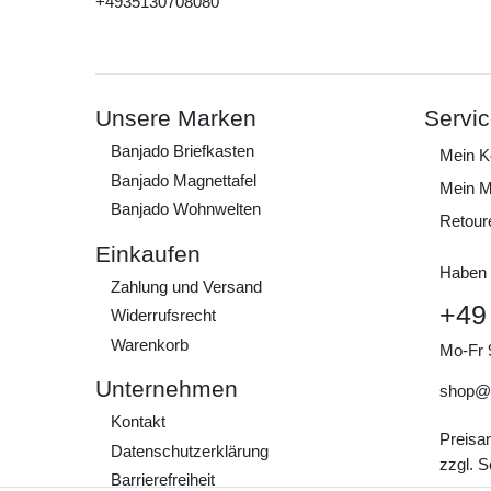
+4935130708080
Unsere Marken
Servi
Banjado Briefkasten
Mein K
Banjado Magnettafel
Mein M
Banjado Wohnwelten
Retour
Einkaufen
Haben 
Zahlung und Versand
+49
Widerrufs­recht
Warenkorb
Mo-Fr 
Unternehmen
shop@
Kontakt
Preisa
Daten­schutz­erklärung
zzgl. 
Barrierefreiheit