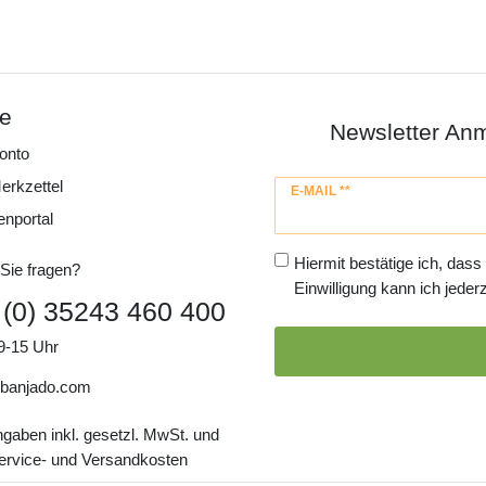
ce
Newsletter An
onto
erkzettel
Newsletter
E-MAIL **
Honig
enportal
Hiermit bestätige ich, dass
Sie fragen?
Einwilligung kann ich jederz
 (0) 35243 460 400
9-15 Uhr
banjado.com
ngaben inkl. gesetzl. MwSt. und
Service- und Versandkosten