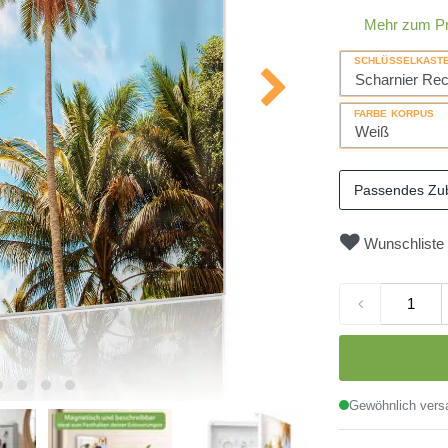
Mehr zum P
SCHLÜSSELKAST
FARBE KORPUS
Passendes Zu
Wunschliste
Gewöhnlich versa