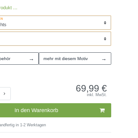
rodukt …
EN
→
→
behör
mehr mit diesem Motiv
69,99
€
inkl. MwSt.
In den Warenkorb
ndfertig in 1-2 Werktagen