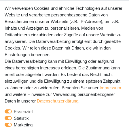
+49 (0) 35243 460 400
Wir verwenden Cookies und ähnliche Technologien auf unserer
Website und verarbeiten personenbezogene Daten von
Mo-Fr 9-15 Uhr
Besucher:innen unserer Webseite (z.B. IP-Adresse), um z.B.
Inhalte und Anzeigen zu personalisieren, Medien von
shop@banjado.com
Drittanbietern einzubinden oder Zugriffe auf unsere Website zu
analysieren. Die Datenverarbeitung erfolgt erst durch gesetzte
Preisangaben inkl. gesetzl. MwSt. und zzgl. Service- und
Cookies. Wir teilen diese Daten mit Dritten, die wir in den
Versandkosten
Einstellungen benennen.
Die Datenverarbeitung kann mit Einwilligung oder aufgrund
eines berechtigten Interesses erfolgen. Die Zustimmung kann
erteilt oder abgelehnt werden. Es besteht das Recht, nicht
Newsletter Anmeldung - Keine Angebote
einzuwilligen und die Einwilligung zu einem späteren Zeitpunkt
mehr verpassen!
zu ändern oder zu widerrufen. Beachten Sie unser
Impressum
und weitere Hinweise zur Verwendung personenbezogener
Newsletter
E-MAIL **
Daten in unserer
Daten­schutz­erklärung
.
Honig
Essenziell
Hiermit bestätige ich, dass ich die
Daten­schutz­erklärung
Statistik
gelesen habe. Meine Einwilligung kann ich jederzeit
Marketing
widerrufen.**