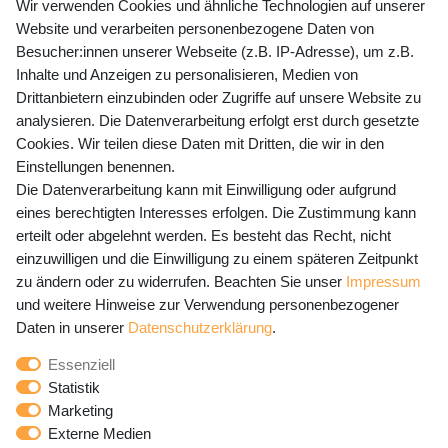
+49 (0) 35243 460 400
Wir verwenden Cookies und ähnliche Technologien auf unserer
Website und verarbeiten personenbezogene Daten von
Mo-Fr 9-15 Uhr
Besucher:innen unserer Webseite (z.B. IP-Adresse), um z.B.
Inhalte und Anzeigen zu personalisieren, Medien von
shop@banjado.com
Drittanbietern einzubinden oder Zugriffe auf unsere Website zu
analysieren. Die Datenverarbeitung erfolgt erst durch gesetzte
Preisangaben inkl. gesetzl. MwSt. und zzgl. Service- und
Cookies. Wir teilen diese Daten mit Dritten, die wir in den
Versandkosten
Einstellungen benennen.
Die Datenverarbeitung kann mit Einwilligung oder aufgrund
eines berechtigten Interesses erfolgen. Die Zustimmung kann
erteilt oder abgelehnt werden. Es besteht das Recht, nicht
Newsletter Anmeldung - Keine Angebote
einzuwilligen und die Einwilligung zu einem späteren Zeitpunkt
mehr verpassen!
zu ändern oder zu widerrufen. Beachten Sie unser
Impressum
und weitere Hinweise zur Verwendung personenbezogener
Newsletter
E-MAIL **
Daten in unserer
Daten­schutz­erklärung
.
Honig
Essenziell
Hiermit bestätige ich, dass ich die
Daten­schutz­erklärung
Statistik
gelesen habe. Meine Einwilligung kann ich jederzeit
Marketing
widerrufen.**
Externe Medien