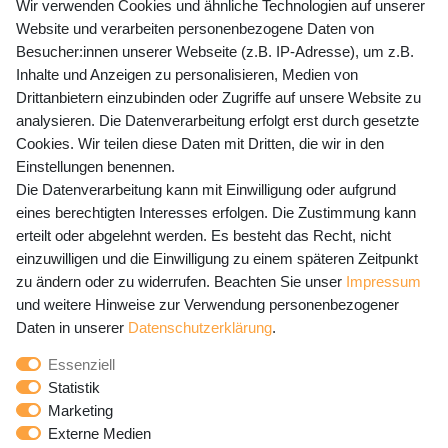
+49 (0) 35243 460 400
Wir verwenden Cookies und ähnliche Technologien auf unserer
Website und verarbeiten personenbezogene Daten von
Mo-Fr 9-15 Uhr
Besucher:innen unserer Webseite (z.B. IP-Adresse), um z.B.
Inhalte und Anzeigen zu personalisieren, Medien von
shop@banjado.com
Drittanbietern einzubinden oder Zugriffe auf unsere Website zu
analysieren. Die Datenverarbeitung erfolgt erst durch gesetzte
Preisangaben inkl. gesetzl. MwSt. und zzgl. Service- und
Cookies. Wir teilen diese Daten mit Dritten, die wir in den
Versandkosten
Einstellungen benennen.
Die Datenverarbeitung kann mit Einwilligung oder aufgrund
eines berechtigten Interesses erfolgen. Die Zustimmung kann
erteilt oder abgelehnt werden. Es besteht das Recht, nicht
Newsletter Anmeldung - Keine Angebote
einzuwilligen und die Einwilligung zu einem späteren Zeitpunkt
mehr verpassen!
zu ändern oder zu widerrufen. Beachten Sie unser
Impressum
und weitere Hinweise zur Verwendung personenbezogener
Newsletter
E-MAIL **
Daten in unserer
Daten­schutz­erklärung
.
Honig
Essenziell
Hiermit bestätige ich, dass ich die
Daten­schutz­erklärung
Statistik
gelesen habe. Meine Einwilligung kann ich jederzeit
Marketing
widerrufen.**
Externe Medien