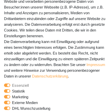
Website und verarbeiten personenbezogene Daten von
Mo-Fr 9-15 Uhr
Besucher:innen unserer Webseite (z.B. IP-Adresse), um z.B.
Inhalte und Anzeigen zu personalisieren, Medien von
shop@banjado.com
Drittanbietern einzubinden oder Zugriffe auf unsere Website zu
analysieren. Die Datenverarbeitung erfolgt erst durch gesetzte
Preisangaben inkl. gesetzl. MwSt. und zzgl. Service- und
Cookies. Wir teilen diese Daten mit Dritten, die wir in den
Versandkosten
Einstellungen benennen.
Die Datenverarbeitung kann mit Einwilligung oder aufgrund
eines berechtigten Interesses erfolgen. Die Zustimmung kann
erteilt oder abgelehnt werden. Es besteht das Recht, nicht
Newsletter Anmeldung - Keine Angebote
einzuwilligen und die Einwilligung zu einem späteren Zeitpunkt
mehr verpassen!
zu ändern oder zu widerrufen. Beachten Sie unser
Impressum
und weitere Hinweise zur Verwendung personenbezogener
Newsletter
E-MAIL **
Daten in unserer
Daten­schutz­erklärung
.
Honig
Essenziell
Hiermit bestätige ich, dass ich die
Daten­schutz­erklärung
Statistik
gelesen habe. Meine Einwilligung kann ich jederzeit
Marketing
widerrufen.**
Externe Medien
DHL Wunschzustellung