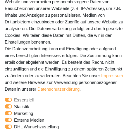
Website und verarbeiten personenbezogene Daten von
Mo-Fr 9-15 Uhr
Besucher:innen unserer Webseite (z.B. IP-Adresse), um z.B.
Inhalte und Anzeigen zu personalisieren, Medien von
shop@banjado.com
Drittanbietern einzubinden oder Zugriffe auf unsere Website zu
analysieren. Die Datenverarbeitung erfolgt erst durch gesetzte
Preisangaben inkl. gesetzl. MwSt. und zzgl. Service- und
Cookies. Wir teilen diese Daten mit Dritten, die wir in den
Versandkosten
Einstellungen benennen.
Die Datenverarbeitung kann mit Einwilligung oder aufgrund
eines berechtigten Interesses erfolgen. Die Zustimmung kann
erteilt oder abgelehnt werden. Es besteht das Recht, nicht
Newsletter Anmeldung - Keine Angebote
einzuwilligen und die Einwilligung zu einem späteren Zeitpunkt
mehr verpassen!
zu ändern oder zu widerrufen. Beachten Sie unser
Impressum
und weitere Hinweise zur Verwendung personenbezogener
Newsletter
E-MAIL **
Daten in unserer
Daten­schutz­erklärung
.
Honig
Essenziell
Hiermit bestätige ich, dass ich die
Daten­schutz­erklärung
Statistik
gelesen habe. Meine Einwilligung kann ich jederzeit
Marketing
widerrufen.**
Externe Medien
DHL Wunschzustellung