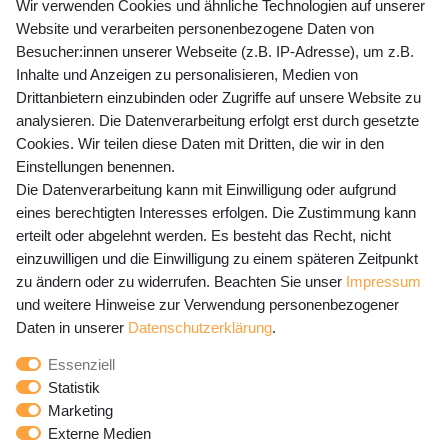
+49 (0) 35243 460 400
Wir verwenden Cookies und ähnliche Technologien auf unserer
Website und verarbeiten personenbezogene Daten von
Mo-Fr 9-15 Uhr
Besucher:innen unserer Webseite (z.B. IP-Adresse), um z.B.
Inhalte und Anzeigen zu personalisieren, Medien von
shop@banjado.com
Drittanbietern einzubinden oder Zugriffe auf unsere Website zu
analysieren. Die Datenverarbeitung erfolgt erst durch gesetzte
Preisangaben inkl. gesetzl. MwSt. und zzgl. Service- und
Cookies. Wir teilen diese Daten mit Dritten, die wir in den
Versandkosten
Einstellungen benennen.
Die Datenverarbeitung kann mit Einwilligung oder aufgrund
eines berechtigten Interesses erfolgen. Die Zustimmung kann
erteilt oder abgelehnt werden. Es besteht das Recht, nicht
Newsletter Anmeldung - Keine Angebote
einzuwilligen und die Einwilligung zu einem späteren Zeitpunkt
mehr verpassen!
zu ändern oder zu widerrufen. Beachten Sie unser
Impressum
und weitere Hinweise zur Verwendung personenbezogener
Newsletter
E-MAIL **
Daten in unserer
Daten­schutz­erklärung
.
Honig
Essenziell
Hiermit bestätige ich, dass ich die
Daten­schutz­erklärung
Statistik
gelesen habe. Meine Einwilligung kann ich jederzeit
Marketing
widerrufen.**
Externe Medien