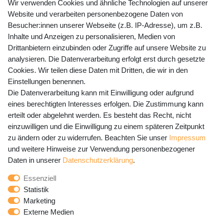
+49 (0) 35243 460 400
Wir verwenden Cookies und ähnliche Technologien auf unserer
Website und verarbeiten personenbezogene Daten von
Mo-Fr 9-15 Uhr
Besucher:innen unserer Webseite (z.B. IP-Adresse), um z.B.
Inhalte und Anzeigen zu personalisieren, Medien von
shop@banjado.com
Drittanbietern einzubinden oder Zugriffe auf unsere Website zu
analysieren. Die Datenverarbeitung erfolgt erst durch gesetzte
Preisangaben inkl. gesetzl. MwSt. und zzgl. Service- und
Cookies. Wir teilen diese Daten mit Dritten, die wir in den
Versandkosten
Einstellungen benennen.
Die Datenverarbeitung kann mit Einwilligung oder aufgrund
eines berechtigten Interesses erfolgen. Die Zustimmung kann
erteilt oder abgelehnt werden. Es besteht das Recht, nicht
Newsletter Anmeldung - Keine Angebote
einzuwilligen und die Einwilligung zu einem späteren Zeitpunkt
mehr verpassen!
zu ändern oder zu widerrufen. Beachten Sie unser
Impressum
und weitere Hinweise zur Verwendung personenbezogener
Newsletter
E-MAIL **
Daten in unserer
Daten­schutz­erklärung
.
Honig
Essenziell
Hiermit bestätige ich, dass ich die
Daten­schutz­erklärung
Statistik
gelesen habe. Meine Einwilligung kann ich jederzeit
Marketing
widerrufen.**
Externe Medien