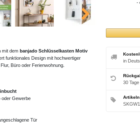
-
h mit dem
banjado Schlüsselkasten Motiv
Kostenl
rt funktionales Design mit hochwertiger
in Deut
 Flur, Büro oder Ferienwohnung.
Rückga
30 Tage
einbucht
Artikel
ro oder Gewerbe
SKGW1 
 angeschlagene Tür