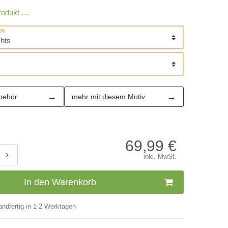
rodukt …
EN
→
→
behör
mehr mit diesem Motiv
69,99
€
inkl. MwSt.
In den Warenkorb
ndfertig in 1-2 Werktagen