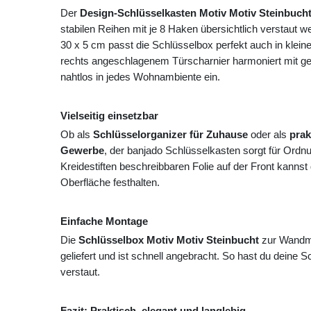
Der
Design-Schlüsselkasten Motiv Motiv Steinbuch
stabilen Reihen mit je 8 Haken übersichtlich verstaut
30 x 5 cm passt die Schlüsselbox perfekt auch in klein
rechts angeschlagenem Türscharnier harmoniert mit gedr
nahtlos in jedes Wohnambiente ein.
Vielseitig einsetzbar
Ob als
Schlüsselorganizer für Zuhause
oder als
prak
Gewerbe
, der banjado Schlüsselkasten sorgt für Ordn
Kreidestiften beschreibbaren Folie auf der Front kannst
Oberfläche festhalten.
Einfache Montage
Die
Schlüsselbox Motiv Motiv Steinbucht
zur Wandmo
geliefert und ist schnell angebracht. So hast du deine Sch
verstaut.
Fazit: Praktisch, elegant und langlebig