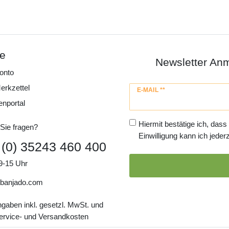
ce
Newsletter An
onto
erkzettel
Newsletter
E-MAIL **
Honig
enportal
Hiermit bestätige ich, dass
Sie fragen?
Einwilligung kann ich jederz
 (0) 35243 460 400
9-15 Uhr
banjado.com
ngaben inkl. gesetzl. MwSt. und
Service- und Versandkosten