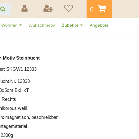
0
Wohnen
Wunschmotiv
Zubehör
Angebote
n Motiv Steinbucht
mer: SKGW1 12333
bucht Nr. 12333
30x5cm BxHxT
: Rechts
ahlkorpus weiß
n: magnetisch, beschreibbar
ntagematerial
 2300g