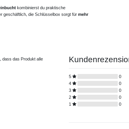
einbucht
kombinierst du praktische
 geschäftlich, die Schlüsselbox sorgt für
mehr
Kundenrezensi
t, dass das Produkt alle
5
0
4
0
3
0
2
0
1
0