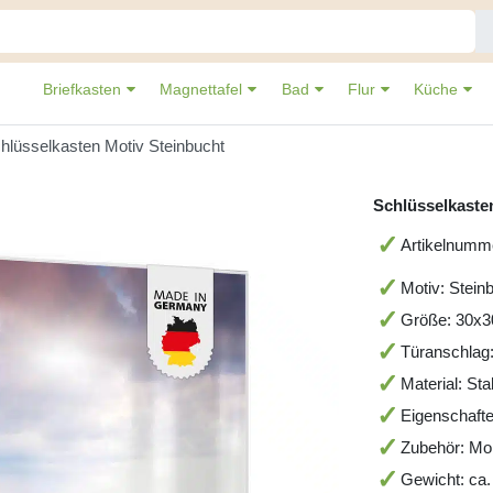
Briefkasten
Magnettafel
Bad
Flur
Küche
hlüsselkasten Motiv Steinbucht
Schlüsselkaste
Artikelnum
Motiv: Stein
Größe: 30x
Türanschlag
Material: St
Eigenschafte
Zubehör: Mo
Gewicht: ca.