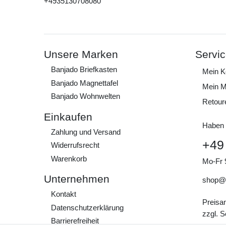
+4935130708080
Unsere Marken
Servi
Banjado Briefkasten
Mein K
Banjado Magnettafel
Mein M
Banjado Wohnwelten
Retour
Einkaufen
Haben 
Zahlung und Versand
+49
Widerrufs­recht
Warenkorb
Mo-Fr 
Unternehmen
shop@
Kontakt
Preisa
Daten­schutz­erklärung
zzgl. 
Barrierefreiheit