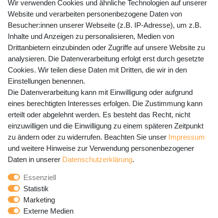
+49 (0) 35243 460 400
Wir verwenden Cookies und ähnliche Technologien auf unserer
Website und verarbeiten personenbezogene Daten von
Mo-Fr 9-15 Uhr
Besucher:innen unserer Webseite (z.B. IP-Adresse), um z.B.
Inhalte und Anzeigen zu personalisieren, Medien von
shop@banjado.com
Drittanbietern einzubinden oder Zugriffe auf unsere Website zu
analysieren. Die Datenverarbeitung erfolgt erst durch gesetzte
Preisangaben inkl. gesetzl. MwSt. und zzgl. Service- und
Cookies. Wir teilen diese Daten mit Dritten, die wir in den
Versandkosten
Einstellungen benennen.
Die Datenverarbeitung kann mit Einwilligung oder aufgrund
eines berechtigten Interesses erfolgen. Die Zustimmung kann
erteilt oder abgelehnt werden. Es besteht das Recht, nicht
Newsletter Anmeldung - Keine Angebote
einzuwilligen und die Einwilligung zu einem späteren Zeitpunkt
mehr verpassen!
zu ändern oder zu widerrufen. Beachten Sie unser
Impressum
und weitere Hinweise zur Verwendung personenbezogener
Newsletter
E-MAIL **
Daten in unserer
Daten­schutz­erklärung
.
Honig
Essenziell
Hiermit bestätige ich, dass ich die
Daten­schutz­erklärung
Statistik
gelesen habe. Meine Einwilligung kann ich jederzeit
Marketing
widerrufen.**
Externe Medien