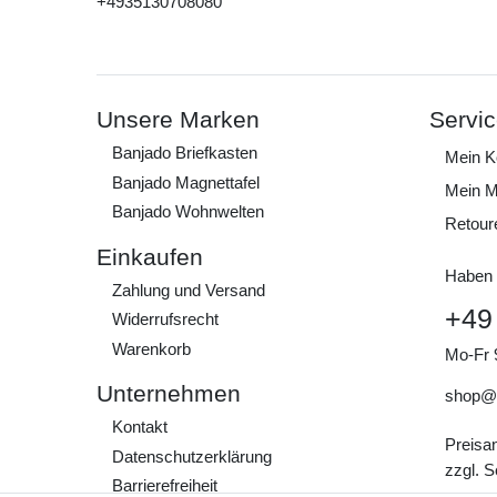
+4935130708080
Unsere Marken
Servi
Banjado Briefkasten
Mein K
Banjado Magnettafel
Mein M
Banjado Wohnwelten
Retour
Einkaufen
Haben 
Zahlung und Versand
+49
Widerrufs­recht
Warenkorb
Mo-Fr 
Unternehmen
shop@
Kontakt
Preisa
Daten­schutz­erklärung
zzgl. 
Barrierefreiheit