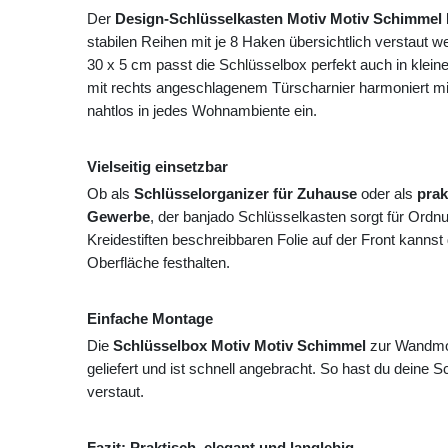
Der
Design-Schlüsselkasten Motiv Motiv Schimmel
stabilen Reihen mit je 8 Haken übersichtlich verstaut
30 x 5 cm passt die Schlüsselbox perfekt auch in klei
mit rechts angeschlagenem Türscharnier harmoniert mit 
nahtlos in jedes Wohnambiente ein.
Vielseitig einsetzbar
Ob als
Schlüsselorganizer für Zuhause
oder als
prak
Gewerbe
, der banjado Schlüsselkasten sorgt für Ordn
Kreidestiften beschreibbaren Folie auf der Front kannst
Oberfläche festhalten.
Einfache Montage
Die
Schlüsselbox Motiv Motiv Schimmel
zur Wandmon
geliefert und ist schnell angebracht. So hast du deine Sch
verstaut.
Fazit: Praktisch, elegant und langlebig