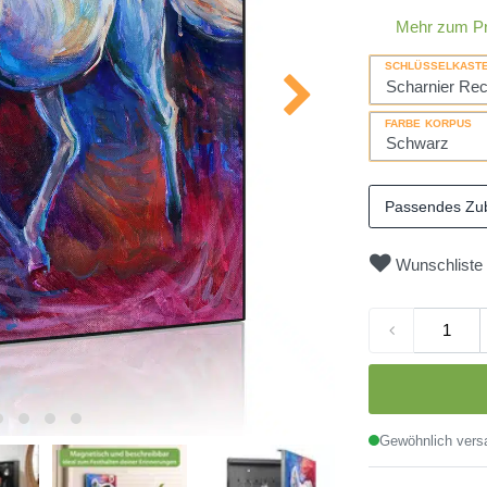
Mehr zum P
SCHLÜSSELKAST
FARBE KORPUS
Passendes Zu
Wunschliste
Gewöhnlich versa