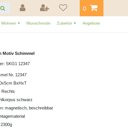
0
Wohnen
Wunschmotiv
Zubehör
Angebote
n Motiv Schimmel
er: SKG1 12347
mmel Nr. 12347
30x5cm BxHxT
: Rechts
ahlkorpus schwarz
n: magnetisch, beschreibbar
ntagematerial
 2300g