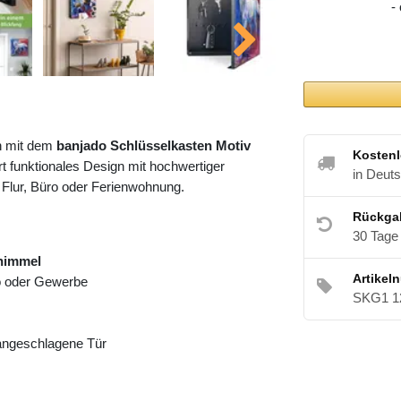
-
h mit dem
banjado Schlüsselkasten Motiv
Kostenl
t funktionales Design mit hochwertiger
in Deut
 Flur, Büro oder Ferienwohnung.
Rückga
30 Tage
himmel
Artikel
ro oder Gewerbe
SKG1 1
 angeschlagene Tür