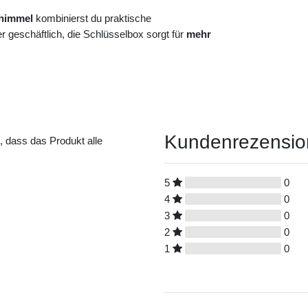
chimmel
kombinierst du praktische
 geschäftlich, die Schlüsselbox sorgt für
mehr
Kundenrezensi
t, dass das Produkt alle
5
0
4
0
3
0
2
0
1
0