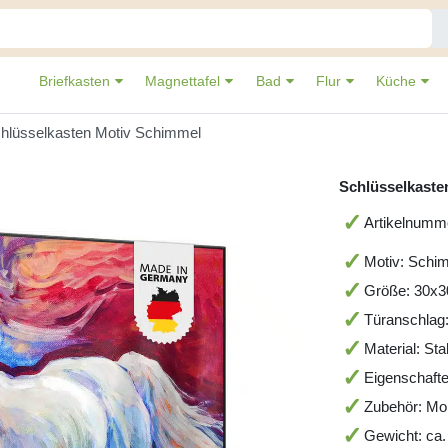
Briefkasten
Magnettafel
Bad
Flur
Küche
hlüsselkasten Motiv Schimmel
Schlüsselkaste
Artikelnumm
Motiv: Schi
Größe: 30x
Türanschlag
Material: St
Eigenschafte
Zubehör: Mo
Gewicht: ca.