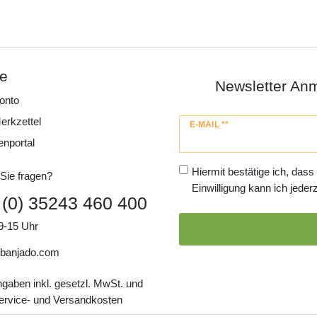
ce
Newsletter An
onto
erkzettel
Newsletter
E-MAIL **
Honig
enportal
Hiermit bestätige ich, dass
Sie fragen?
Einwilligung kann ich jederz
 (0) 35243 460 400
9-15 Uhr
banjado.com
ngaben inkl. gesetzl. MwSt. und
Service- und Versandkosten