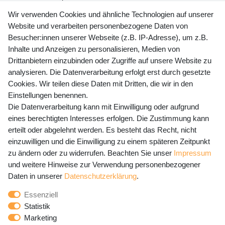
+49 (0) 35243 460 400
Wir verwenden Cookies und ähnliche Technologien auf unserer
Website und verarbeiten personenbezogene Daten von
Mo-Fr 9-15 Uhr
Besucher:innen unserer Webseite (z.B. IP-Adresse), um z.B.
Inhalte und Anzeigen zu personalisieren, Medien von
shop@banjado.com
Drittanbietern einzubinden oder Zugriffe auf unsere Website zu
analysieren. Die Datenverarbeitung erfolgt erst durch gesetzte
Preisangaben inkl. gesetzl. MwSt. und zzgl. Service- und
Cookies. Wir teilen diese Daten mit Dritten, die wir in den
Versandkosten
Einstellungen benennen.
Die Datenverarbeitung kann mit Einwilligung oder aufgrund
eines berechtigten Interesses erfolgen. Die Zustimmung kann
erteilt oder abgelehnt werden. Es besteht das Recht, nicht
Newsletter Anmeldung - Keine Angebote
einzuwilligen und die Einwilligung zu einem späteren Zeitpunkt
mehr verpassen!
zu ändern oder zu widerrufen. Beachten Sie unser
Impressum
und weitere Hinweise zur Verwendung personenbezogener
Newsletter
E-MAIL **
Daten in unserer
Daten­schutz­erklärung
.
Honig
Essenziell
Hiermit bestätige ich, dass ich die
Daten­schutz­erklärung
Statistik
gelesen habe. Meine Einwilligung kann ich jederzeit
Marketing
widerrufen.**