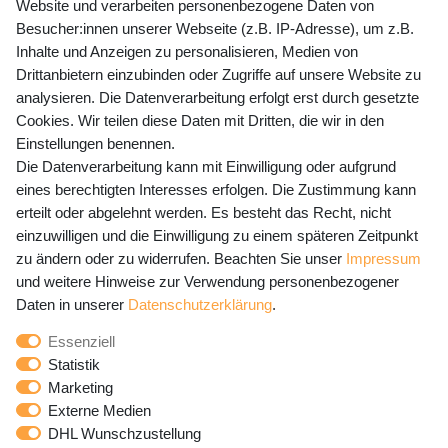
Website und verarbeiten personenbezogene Daten von
Mo-Fr 9-15 Uhr
Besucher:innen unserer Webseite (z.B. IP-Adresse), um z.B.
Inhalte und Anzeigen zu personalisieren, Medien von
shop@banjado.com
Drittanbietern einzubinden oder Zugriffe auf unsere Website zu
analysieren. Die Datenverarbeitung erfolgt erst durch gesetzte
Preisangaben inkl. gesetzl. MwSt. und zzgl. Service- und
Cookies. Wir teilen diese Daten mit Dritten, die wir in den
Versandkosten
Einstellungen benennen.
Die Datenverarbeitung kann mit Einwilligung oder aufgrund
eines berechtigten Interesses erfolgen. Die Zustimmung kann
erteilt oder abgelehnt werden. Es besteht das Recht, nicht
Newsletter Anmeldung - Keine Angebote
einzuwilligen und die Einwilligung zu einem späteren Zeitpunkt
mehr verpassen!
zu ändern oder zu widerrufen. Beachten Sie unser
Impressum
und weitere Hinweise zur Verwendung personenbezogener
Newsletter
E-MAIL **
Daten in unserer
Daten­schutz­erklärung
.
Honig
Essenziell
Hiermit bestätige ich, dass ich die
Daten­schutz­erklärung
Statistik
gelesen habe. Meine Einwilligung kann ich jederzeit
Marketing
widerrufen.**
Externe Medien
DHL Wunschzustellung