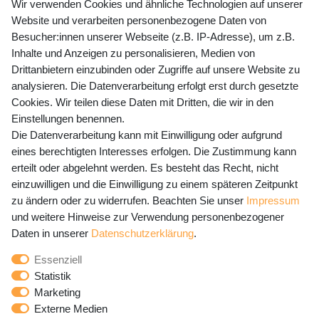
+49 (0) 35243 460 400
Wir verwenden Cookies und ähnliche Technologien auf unserer
Website und verarbeiten personenbezogene Daten von
Mo-Fr 9-15 Uhr
Besucher:innen unserer Webseite (z.B. IP-Adresse), um z.B.
Inhalte und Anzeigen zu personalisieren, Medien von
shop@banjado.com
Drittanbietern einzubinden oder Zugriffe auf unsere Website zu
analysieren. Die Datenverarbeitung erfolgt erst durch gesetzte
Preisangaben inkl. gesetzl. MwSt. und zzgl. Service- und
Cookies. Wir teilen diese Daten mit Dritten, die wir in den
Versandkosten
Einstellungen benennen.
Die Datenverarbeitung kann mit Einwilligung oder aufgrund
eines berechtigten Interesses erfolgen. Die Zustimmung kann
erteilt oder abgelehnt werden. Es besteht das Recht, nicht
Newsletter Anmeldung - Keine Angebote
einzuwilligen und die Einwilligung zu einem späteren Zeitpunkt
mehr verpassen!
zu ändern oder zu widerrufen. Beachten Sie unser
Impressum
und weitere Hinweise zur Verwendung personenbezogener
Newsletter
E-MAIL **
Daten in unserer
Daten­schutz­erklärung
.
Honig
Essenziell
Hiermit bestätige ich, dass ich die
Daten­schutz­erklärung
Statistik
gelesen habe. Meine Einwilligung kann ich jederzeit
Marketing
widerrufen.**
Externe Medien