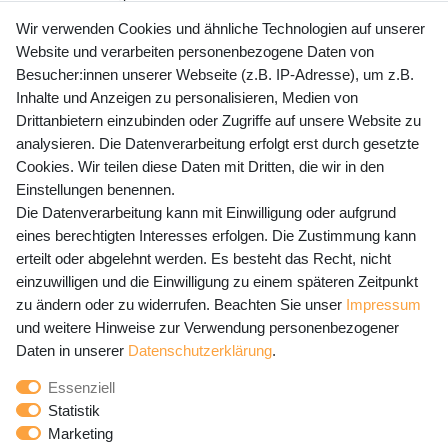
+49 (0) 35243 460 400
Wir verwenden Cookies und ähnliche Technologien auf unserer
Website und verarbeiten personenbezogene Daten von
Mo-Fr 9-15 Uhr
Besucher:innen unserer Webseite (z.B. IP-Adresse), um z.B.
Inhalte und Anzeigen zu personalisieren, Medien von
shop@banjado.com
Drittanbietern einzubinden oder Zugriffe auf unsere Website zu
analysieren. Die Datenverarbeitung erfolgt erst durch gesetzte
Preisangaben inkl. gesetzl. MwSt. und zzgl. Service- und
Cookies. Wir teilen diese Daten mit Dritten, die wir in den
Versandkosten
Einstellungen benennen.
Die Datenverarbeitung kann mit Einwilligung oder aufgrund
eines berechtigten Interesses erfolgen. Die Zustimmung kann
erteilt oder abgelehnt werden. Es besteht das Recht, nicht
Newsletter Anmeldung - Keine Angebote
einzuwilligen und die Einwilligung zu einem späteren Zeitpunkt
mehr verpassen!
zu ändern oder zu widerrufen. Beachten Sie unser
Impressum
und weitere Hinweise zur Verwendung personenbezogener
Newsletter
E-MAIL **
Daten in unserer
Daten­schutz­erklärung
.
Honig
Essenziell
Hiermit bestätige ich, dass ich die
Daten­schutz­erklärung
Statistik
gelesen habe. Meine Einwilligung kann ich jederzeit
Marketing
widerrufen.**