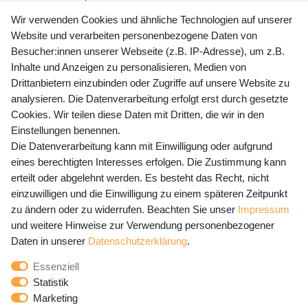
+49 (0) 35243 460 400
Wir verwenden Cookies und ähnliche Technologien auf unserer
Website und verarbeiten personenbezogene Daten von
Mo-Fr 9-15 Uhr
Besucher:innen unserer Webseite (z.B. IP-Adresse), um z.B.
Inhalte und Anzeigen zu personalisieren, Medien von
shop@banjado.com
Drittanbietern einzubinden oder Zugriffe auf unsere Website zu
analysieren. Die Datenverarbeitung erfolgt erst durch gesetzte
Preisangaben inkl. gesetzl. MwSt. und zzgl. Service- und
Cookies. Wir teilen diese Daten mit Dritten, die wir in den
Versandkosten
Einstellungen benennen.
Die Datenverarbeitung kann mit Einwilligung oder aufgrund
eines berechtigten Interesses erfolgen. Die Zustimmung kann
erteilt oder abgelehnt werden. Es besteht das Recht, nicht
Newsletter Anmeldung - Keine Angebote
einzuwilligen und die Einwilligung zu einem späteren Zeitpunkt
mehr verpassen!
zu ändern oder zu widerrufen. Beachten Sie unser
Impressum
und weitere Hinweise zur Verwendung personenbezogener
Newsletter
E-MAIL **
Daten in unserer
Daten­schutz­erklärung
.
Honig
Essenziell
Hiermit bestätige ich, dass ich die
Daten­schutz­erklärung
Statistik
gelesen habe. Meine Einwilligung kann ich jederzeit
Marketing
widerrufen.**