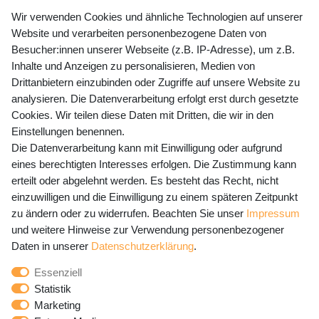
+49 (0) 35243 460 400
Wir verwenden Cookies und ähnliche Technologien auf unserer
Website und verarbeiten personenbezogene Daten von
Mo-Fr 9-15 Uhr
Besucher:innen unserer Webseite (z.B. IP-Adresse), um z.B.
Inhalte und Anzeigen zu personalisieren, Medien von
shop@banjado.com
Drittanbietern einzubinden oder Zugriffe auf unsere Website zu
analysieren. Die Datenverarbeitung erfolgt erst durch gesetzte
Preisangaben inkl. gesetzl. MwSt. und zzgl. Service- und
Cookies. Wir teilen diese Daten mit Dritten, die wir in den
Versandkosten
Einstellungen benennen.
Die Datenverarbeitung kann mit Einwilligung oder aufgrund
eines berechtigten Interesses erfolgen. Die Zustimmung kann
erteilt oder abgelehnt werden. Es besteht das Recht, nicht
Newsletter Anmeldung - Keine Angebote
einzuwilligen und die Einwilligung zu einem späteren Zeitpunkt
mehr verpassen!
zu ändern oder zu widerrufen. Beachten Sie unser
Impressum
und weitere Hinweise zur Verwendung personenbezogener
Newsletter
E-MAIL **
Daten in unserer
Daten­schutz­erklärung
.
Honig
Essenziell
Hiermit bestätige ich, dass ich die
Daten­schutz­erklärung
Statistik
gelesen habe. Meine Einwilligung kann ich jederzeit
Marketing
widerrufen.**